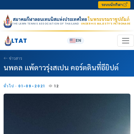
Skip to content
ระบบนักกีฬา
สมาคมกีฬาลอนเทนนิสแห่งประเทศไทย
ในพระบรมราชูปถัมภ์
THE LAWN TENNIS ASSOCIATION OF THAILAND
· UNDER HIS MAJESTY’S PATRONAGE
LTAT
EN
ข่าวสาร
นพดล แพ้ดาวรุ่งสเปน คอร์ตดินที่อียิปต์
ทั่วไป · 01-09-2021
12