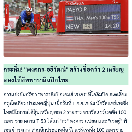
กระหึ่ม! "พงศกร-อธิวัฒน์" สร้างชื่อคว้า 2 เหรียญ
ทองให้ทัพพาราลิมปิกไทย
การแข่งขันกรีฑา "พาราลิมปิกเกมส์ 2020" ที่โอลิมปิก สเตเดี้ยม
กรุงโตเกียว ประเทศญี่ปุ่น เมื่อวันที่ 1 ก.ย.2564 นักวีลแชร์เรซซิ่ง
ไทยมีโอกาสได้ลุ้นเหรียญทอง 2 รายการ จากวีลแชร์เรซซิ่ง 100
เมตร ชาย คลาส T 53 ได้แก่ "กร" พงศกร แปยอ และ "เชษฐ์" พิ
เชษฐ์ กรุงเกตุ ส่วนอีกประเภทคือ วีลแชร์เรซซิ่ง 100 เมตรชาย