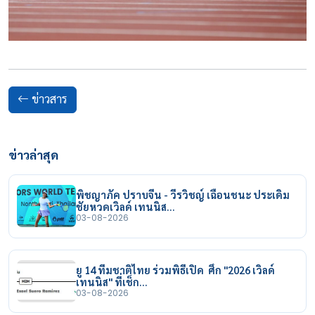
ข่าวสาร
ข่าวล่าสุด
พิชญาภัค ปราบจีน - วีรวิชญ์ เฉือนชนะ ประเดิม
ชัยหวดเวิลด์ เทนนิส…
03-08-2026
ยู 14 ทีมชาติไทย ร่วมพิธีเปิด ศึก "2026 เวิลด์
เทนนิส" ที่เช็ก…
03-08-2026