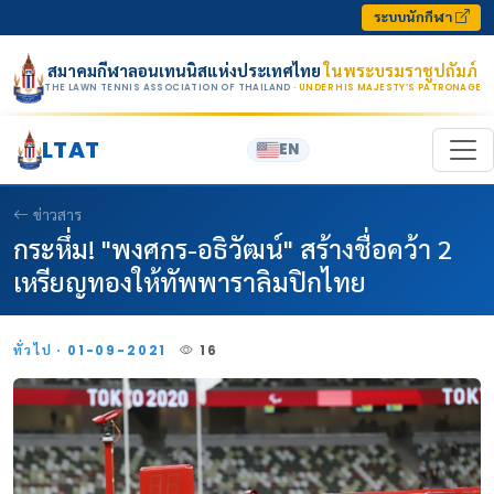
Skip to content
ระบบนักกีฬา
สมาคมกีฬาลอนเทนนิสแห่งประเทศไทย
ในพระบรมราชูปถัมภ์
THE LAWN TENNIS ASSOCIATION OF THAILAND
· UNDER HIS MAJESTY’S PATRONAGE
LTAT
EN
ข่าวสาร
กระหึ่ม! "พงศกร-อธิวัฒน์" สร้างชื่อคว้า 2
เหรียญทองให้ทัพพาราลิมปิกไทย
ทั่วไป · 01-09-2021
16