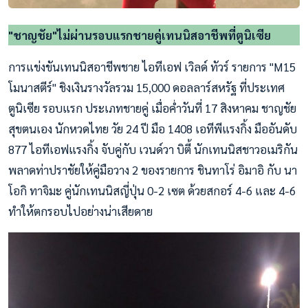
"ชาญชัย"ไม่ผ่านรอบแรกชายคู่เทนนิสอาชีพที่ตูนิเซีย
การแข่งขันเทนนิสอาชีพชาย ไอทีเอฟ เวิลด์ ทัวร์ รายการ "M15
โมนาสตีร์" ชิงเงินรางวัลรวม 15,000 ดอลลาร์สหรัฐ ที่ประเทศ
ตูนิเซีย รอบแรก ประเภทชายคู่ เมื่อค่ำวันที่ 17 สิงหาคม ชาญชัย
สุขตนเอง นักหวดไทย วัย 24 ปี มือ 1408 เอทีพีแรงกิ้ง มืออันดับ
877 ไอทีเอฟแรงกิ้ง จับคู่กับ เวนด์วา บิตี้ นักเทนนิสชาวอเมริกัน
พลาดท่าปราชัยให้คู่มือวาง 2 ของรายการ ชินทาโร่ อิมาอิ กับ นา
โอกิ ทาจิมะ คู่นักเทนนิสญี่ปุ่น 0-2 เซต ด้วยสกอร์ 4-6 และ 4-6
ทำให้ตกรอบไปอย่างน่าเสียดาย