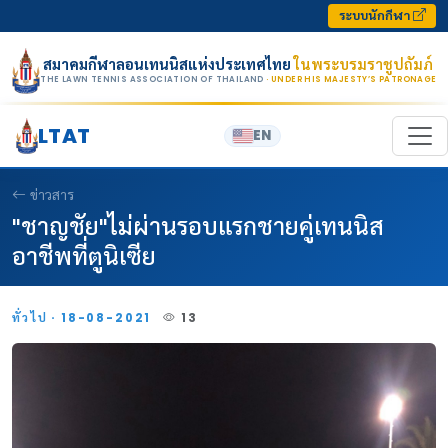
Skip to content
ระบบนักกีฬา
สมาคมกีฬาลอนเทนนิสแห่งประเทศไทย
ในพระบรมราชูปถัมภ์
THE LAWN TENNIS ASSOCIATION OF THAILAND
· UNDER HIS MAJESTY’S PATRONAGE
LTAT
EN
ข่าวสาร
"ชาญชัย"ไม่ผ่านรอบแรกชายคู่เทนนิส
อาชีพที่ตูนิเซีย
ทั่วไป · 18-08-2021
13