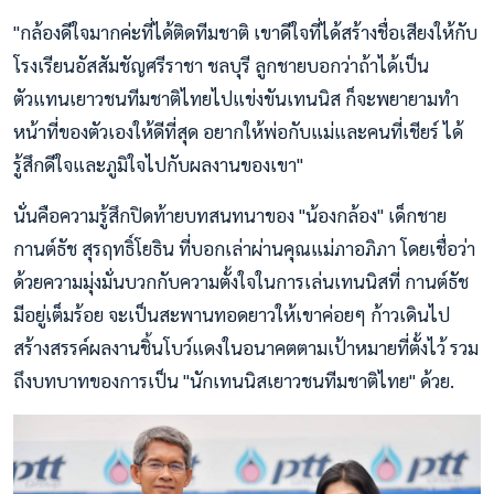
"กล้องดีใจมากค่ะที่ได้ติดทีมชาติ เขาดีใจที่ได้สร้างชื่อเสียงให้กับ
โรงเรียนอัสสัมชัญศรีราชา ชลบุรี ลูกชายบอกว่าถ้าได้เป็น
ตัวแทนเยาวชนทีมชาติไทยไปแข่งขันเทนนิส ก็จะพยายามทำ
หน้าที่ของตัวเองให้ดีที่สุด อยากให้พ่อกับแม่และคนที่เชียร์ ได้
รู้สึกดีใจและภูมิใจไปกับผลงานของเขา"
นั่นคือความรู้สึกปิดท้ายบทสนทนาของ "น้องกล้อง" เด็กชาย
กานต์ธัช สุรฤทธิ์โยธิน ที่บอกเล่าผ่านคุณแม่ภาอภิภา โดยเชื่อว่า
ด้วยความมุ่งมั่นบวกกับความตั้งใจในการเล่นเทนนิสที่ กานต์ธัช
มีอยู่เต็มร้อย จะเป็นสะพานทอดยาวให้เขาค่อยๆ ก้าวเดินไป
สร้างสรรค์ผลงานชิ้นโบว์แดงในอนาคตตามเป้าหมายที่ตั้งไว้ รวม
ถึงบทบาทของการเป็น "นักเทนนิสเยาวชนทีมชาติไทย" ด้วย.