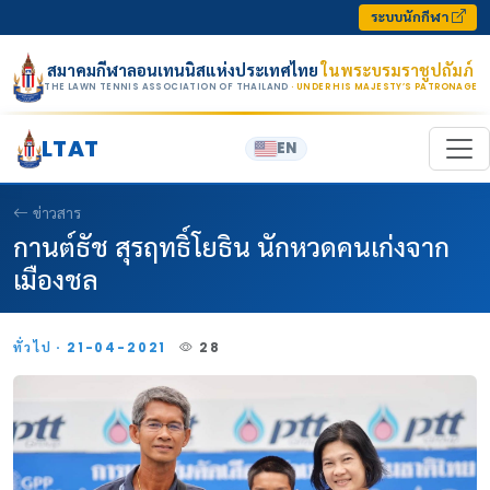
Skip to content
ระบบนักกีฬา
สมาคมกีฬาลอนเทนนิสแห่งประเทศไทย
ในพระบรมราชูปถัมภ์
THE LAWN TENNIS ASSOCIATION OF THAILAND
· UNDER HIS MAJESTY’S PATRONAGE
LTAT
EN
ข่าวสาร
กานต์ธัช สุรฤทธิ์โยธิน นักหวดคนเก่งจาก
เมืองชล
ทั่วไป · 21-04-2021
28