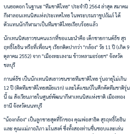
บนยอดอก ในฐานะ "ทีมชาติไทย" ประจำปี 2564 ล่าสุด สมาคม
กีฬาลอนเทนนิสแห่งประเทศไทย ในพระบรมราชูปถัมภ์ ได้
ตัวแทนนักกีฬามาเป็นทีมชาติไทยเรียบร้อยแล้ว
นักเทนนิสเยาวชนคนแรกที่ขอแนะนำคือ เด็กชายกานต์ธัช สุร
ฤทธิ์โยธิน หรือที่เพื่อนๆ เรียกติดปากว่า "กล้อง" วัย 11 ปี (เกิด 9
ตุลาคม 2552) จาก "เมืองทะเลงาม ข้าวหลามอร่อยฯ" จังหวัด
ชลบุรี
กานต์ธัช เป็นนักเทนนิสเยาวชนชายทีมชาติไทย รุ่นอายุไม่เกิน
12 ปี (ติดทีมชาติไทยสมัยแรก) และได้แชมป์ในศึกคัดทีมชาติรุ่น
นี้ ณ สังเวียนภายในศูนย์พัฒนากีฬาเทนนิสแห่งชาติ เมืองทอง
ธานี จังหวัดนนทบุรี
"น้องกล้อง" เป็นลูกชายสุดที่รักของ คุณพ่อสาธิต สุรฤทธิ์โยธิน
และ คุณแม่ภาอภิภา มโนสงค์ ซึ่งทั้งสองท่านชื่นชอบและเล่น