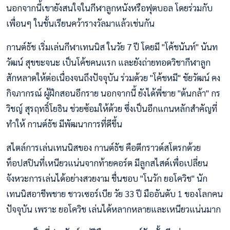
นอกจากนี้เขายังสนใจในกีฬาลูกหนังหรือฟุตบอล โดยร่วมกับ
เพื่อนๆ ในชั้นเรียนคว้ารางวัลมาแล้วเช่นกัน
กานต์ธัช เริ่มเล่นกีฬาเทนนิส ในวัย 7 ปี โดยมี "โค้ชนันท์" นันท
วัฒน์ สุขขะจนะ เป็นโค้ชคนแรก และยังถ่ายทอดวิชากีฬาลูก
สักหลาดให้ต่อเนื่องจนถึงปัจจุบัน ร่วมด้วย "โค้ชหมี" ชัยวัฒน์ คง
กิจภากรณ์ ผู้ฝึกสอนอีกราย นอกจากนี้ ยังได้พี่ชาย "ต้นกล้า" กร
วิชญ์ สุรฤทธิ์โยธิน ช่วยซ้อมให้ด้วย ซึ่งเป็นอีกแกนหลักสำคัญที่
ทำให้ กานต์ธัช มีพัฒนาการที่ดีขึ้น
สไตล์การเล่นเทนนิสของ กานต์ธัช คือตีกราวด์สโตรกด้วย
ท็อปสปินที่เหนียวแน่นจากท้ายคอร์ต มีลูกสไสด์เพื่อเปลี่ยน
จังหวะการเล่นได้อย่างสวยงาม ชื่นชอบ "โนวัก ยอโควิช" นัก
เทนนิสอาชีพชาย ชาวเซอร์เบีย วัย 33 ปี มืออันดับ 1 ของโลกคน
ปัจจุบัน เพราะ ยอโควิช เล่นได้หลากหลายและเหนียวแน่นมาก