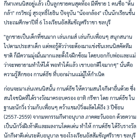
กีฬาเทนนิสอยู่แล้ว เป็นลูกชายคนสุดท้อง มีพี่ชาย 1 คนชื่อ "ต้น
กล้า" กรวิชญ์ สุรฤทธิ์โยธิน ปัจจุบัน "น้องกล้อง" เป็นนักเรียนชั้น
ประถมศึกษาปีที่ 6 โรงเรียนอัสสัมชัญศรีราชา ชลบุรี
"ลูกชายเป็นเด็กที่ซนมาก เล่นเกมส์ เล่นกับเพื่อนๆ สนุกสนาน
ไปตามประสาเด็ก แต่พอรู้ตัวว่าจะต้องมาแข่งขันเทนนิสคัดทีม
ชาติ ก็มีความมุ่งมั่นมากและตั้งใจฝึกซ้อม โดยบอกกับพ่อและแม่
ว่าจะพยายามทำให้ได้ พอทำได้แล้ว เขาบอกดีใจมากๆ" นั่นคือ
ความรู้สึกของ กานต์ธัช ที่บอกผ่านแม่ผู้ให้กำเนิด
ก่อนจะมาเล่นเทนนิสนั้น กานต์ธัช ให้ความสนใจกีฬาอื่นด้วย ซึ่ง
สนใจชนิดที่ได้รางวัลมาครอบครอง อาทิ กรีฑา โดย กานต์ธัช ใน
ฐานะนักวิ่ง ร่วมกับเพื่อนๆ คว้าแชมป์วิ่งผลัดได้ถึง 3 ปีซ้อน
(2557-2559) จากมหกรรมกีฬาอนุบาล ภาคตะวันออก ด้วยความ
เป็นนักวิ่งฝีเท้าดีและผลงานโดดเด่น ทำให้ กานต์ธัช ได้รับรางวัล
นักกีฬาดีเด่นระดับอนุบาล ของโรงเรียนอัสสัมชัญศรีราชา ชลบุรี