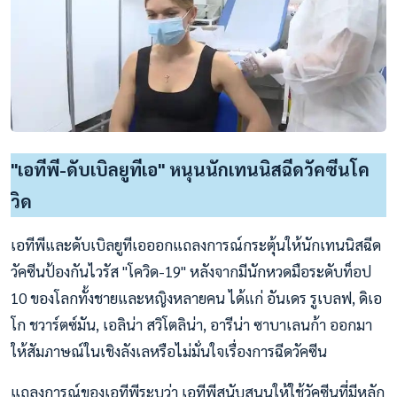
"เอทีพี-ดับเบิลยูทีเอ" หนุนนักเทนนิสฉีดวัคซีนโค
วิด
เอทีพีและดับเบิลยูทีเอออกแถลงการณ์กระตุ้นให้นักเทนนิสฉีด
วัคซีนป้องกันไวรัส "โควิด-19" หลังจากมีนักหวดมือระดับท็อป
10 ของโลกทั้งชายและหญิงหลายคน ได้แก่ อันเดร รูเบลฟ, ดิเอ
โก ชวาร์ตซ์มัน, เอลิน่า สวิโตลิน่า, อารีน่า ซาบาเลนก้า ออกมา
ให้สัมภาษณ์ในเชิงลังเลหรือไม่มั่นใจเรื่องการฉีดวัคซีน
แถลงการณ์ของเอทีพีระบุว่า เอทีพีสนับสนุนให้ใช้วัคซีนที่มีหลัก