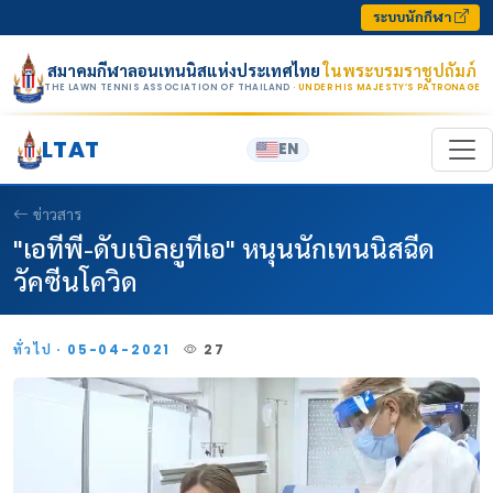
Skip to content
ระบบนักกีฬา
สมาคมกีฬาลอนเทนนิสแห่งประเทศไทย
ในพระบรมราชูปถัมภ์
THE LAWN TENNIS ASSOCIATION OF THAILAND
· UNDER HIS MAJESTY’S PATRONAGE
LTAT
EN
ข่าวสาร
"เอทีพี-ดับเบิลยูทีเอ" หนุนนักเทนนิสฉีด
วัคซีนโควิด
ทั่วไป · 05-04-2021
27