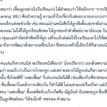
ว่า เลี้ยงลูกอย่างไรถึงเรียนเก่ง ได้คำตอบว่า ใช้หลักการ "การเรี
arning: BBL) คือนำความรู้ ความเข้าใจเกี่ยวกับสมอง มาออกแบบการเรี
ด็กแต่ละช่วงวัย เช่น พ่อแม่อ่านหนังสือให้ลูกฟังตั้งแต่เขายังอ่านเ
ดเทอม ไม่ได้ให้ลูกเรียนพิเศษ ให้ลูกท่องจำคำศัพท์ภาษาอังกฤษ วันล
(คุณแม่ทำบัตรคำศัพท์ให้ลูก เสร็จแล้วส่งต่อให้โรงเรียนเอาไปใช้
ยงมาถึงการพัฒนาด้วยการเคลื่อนไหว ซึ่งครอบครัวนี้เลือกใช้กีฬาเทน
แรง
 คนเล่นกีฬาเทนนิส จะเรียนหนังสือเก่ง" น้องปริยากร บอกด้วยความใ
มว่า ยอมรับว่าเป็นการโกหกลูก แต่เพราะอยากให้ลูกเล่นกีฬา อยากให
น ซึ่งโชคดีที่ "แตะเตี้ยม" ก็เล่นเทนนิสได้ดี เช่นเดียวกับพี่ชายของเ
ล ซึ่งเลี้ยงมาในหลักการเดียวกัน ก็ทำได้ดี ไม่เฉพาะแค่เรื่องกีฬา แต่เรื
อน "แตะเตี้ยม" ตั้งแต่หัดจับแร็กเก็ตคือ ณัฐนันท์ นันทตระกูล ซึ่งเส
 เป็นลูกศิษย์ของ "โค้ชเอ็กซ์" พชรพล คำสมาน