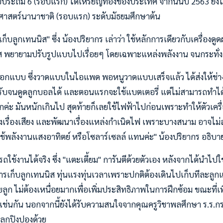
บประถม 6 (รอบแรก) ได้เหรียญทองของประเทศ จากนั้นปี 2563 ยัง
ศาสตร์นานาชาติ (รอบแรก) ระดับมัธยมศึกษาต้น
องเก็บลูกเทนนิส" ซึ่ง น้องปริยากร เล่าว่า ใช้หลักการเดียวกับเครื่องดูด
ิส พยายามปรับรูปแบบไปเรื่อยๆ โดยเฉพาะแหล่งพลังงาน จนกระทั่ง
อกแบบ ซึ่งวาดแบบในไอแพด พอหนูวาดแบบเสร็จแล้ว ได้ส่งให้ช่
รับจนดูดลูกบอลได้ และตอนแรกจะใช้แบตเตอรี่ แต่ไม่สามารถทำได้
ค่ะ มันหนักเกินไป สุดท้ายก็เลยใช้ไฟฟ้าไปก่อนเพราะทำให้ตัวเครื
เรื่องเสียง และพัฒนาเรื่องแหล่งกำเนิดไฟ เพราะบางสนาม อาจไม่ส
้พลังงานแสงอาทิตย์ หรือโซลาร์เซลล์ แทนค่ะ" น้องปริยากร อธิบาย
สามารถใช้งานได้จริง ซึ่ง "แตะเตี้ยม" การันตีด้วยตัวเอง หลังจากได้นำไ
เก็บลูกเทนนิส ทุ่นแรงทุ่นเวลาเพราะปกติต้องเดินไปเก็บทีละลูกแต่
ลูก ไม่ต้องเหนื่อยมากเพื่อเพิ่มประสิทธิภาพในการฝึกซ้อม ขณะที่เพ
วเช่นกัน นอกจากนี้ยังได้รับความสนใจจากคุณครูวิชาพลศึกษา ร.ร.
บลูกปิงปองด้วย