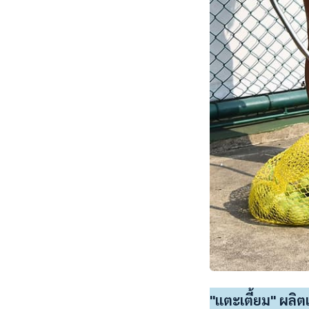
"แตะเตี้ยม" ผลิ