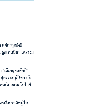
แต่ล่าสุดยังมี
บลูกเทนนิส" และร่วม
ก "เมืองยุทธหัตถี"
ดสุพรรณบุรี โดย ปริยา
าสตร์และเทคโนโลยี
ภทสิ่งประดิษฐ์ ใน