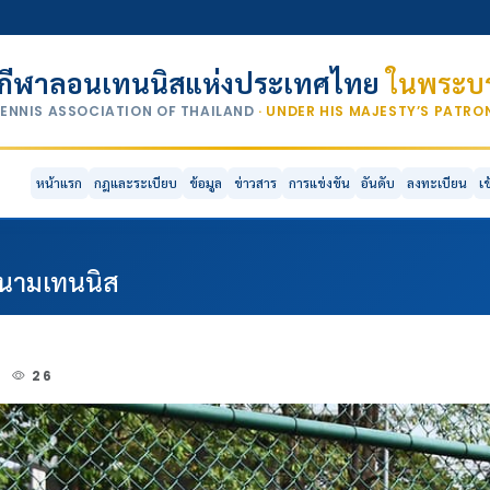
กีฬาลอนเทนนิสแห่งประเทศไทย
ในพระบร
TENNIS ASSOCIATION OF THAILAND
· UNDER HIS MAJESTY’S PATR
หน้าแรก
กฎและระเบียบ
ข้อมูล
ข่าวสาร
การแข่งขัน
อันดับ
ลงทะเบียน
เ
นสนามเทนนิส
1
26