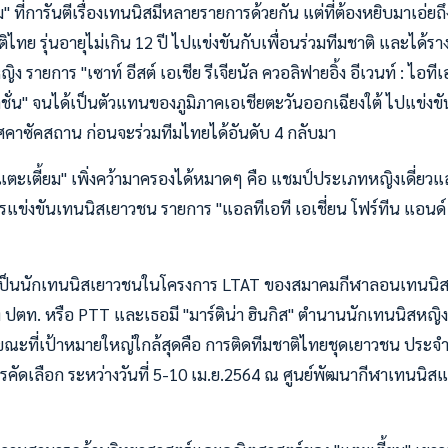
 ที่การันตีเรื่องเทนนิสมีหลายรายการด้วยกัน แต่ที่ต้องหยิบมาเอ่ยถึ
ทย รุ่นอายุไม่เกิน 12 ปี ไปแข่งขันกับเพื่อนร่วมทีมชาติ และได้รา
 รายการ "เซาท์ อีสต์ เอเชีย รีเจียนัล ควอลิฟายอิ้ง อีเวนท์ : ไอทีเ
ชั่น" จนได้เป็นตัวแทนของภูมิภาคเอเชียตะวันออกเฉียงใต้ ไปแข่งข
ทศคาซัคสถาน ก่อนจะร่วมทีมไทยได้อันดับ 4 กลับมา
"แตะเตี้ยม" เพิ่งคว้ามาครองได้หมาดๆ คือ แชมป์ประเภทหญิงเดี่ยวแล
ข่งขันเทนนิสเยาวชน รายการ "แอลทีเอที เอเชี่ยน โฟร์ทีน แอนด์ อั
ม" เป็นนักเทนนิสเยาวชนในโครงการ LTAT ของสมาคมกีฬาลอนเทนนิส
ปตท. หรือ PTT และเธอมี "มาร์ติน่า ฮินกิส" ตำนานนักเทนนิสหญิง
ะที่เป้าหมายใหญ่ใกล้สุดคือ การติดทีมชาติไทยชุดเยาวชน ประจำป
รคัดเลือก ระหว่างวันที่ 5-10 เม.ย.2564 ณ ศูนย์พัฒนากีฬาเทนนิสแ