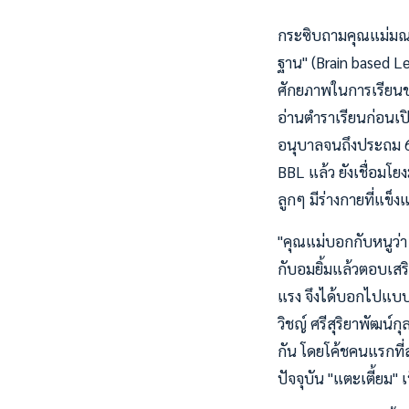
กระซิบถามคุณแม่มณฑนา
ฐาน" (Brain based Le
ศักยภาพในการเรียนของเ
อ่านตำราเรียนก่อนเปิ
อนุบาลจนถึงประถม 6 
BBL แล้ว ยังเชื่อมโ
ลูกๆ มีร่างกายที่แข็ง
"คุณแม่บอกกับหนูว่า
กับอมยิ้มแล้วตอบเสริ
แรง จึงได้บอกไปแบบนั้
วิชญ์ ศรีสุริยาพัฒน์กุ
กัน โดยโค้ชคนแรกที่ส
ปัจจุบัน "แตะเตี้ยม"