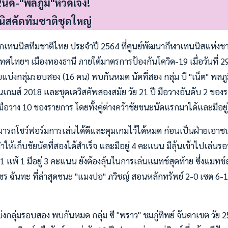
นัด-"พลภูมิ"หวดเจ๋ง!
นิสคัดทีมชาติชุดใหญ่
ักเทนนิสทีมชาติไทย ประจำปี 2564 ที่ศูนย์พัฒนากีฬาเทนนิสแห่งช
ทยฯ เมืองทองธานี ภายใต้มาตรการป้องกันโควิด-19 เมื่อวันที่ 29 มี
บ่งกลุ่มรอบสอง (16 คน) พบกันหมด นัดที่สอง กลุ่ม บี "เน็ต" พลภูม
นเกมส์ 2018 และชุดเดวิสคัพสองสมัย วัย 21 ปี มือวางอันดับ 2 ของ
ี มือวาง 10 ของรายการ โดยทั้งคู่ต่างคว้าชัยชนะนัดแรกมาได้และมีอย
ามารถโชว์ฟอร์มการเล่นได้ดีและคุมเกมไว้ได้หมด ก่อนเป็นฝ่ายเอาช
ให้เก็บชัยนัดที่สองได้สำเร็จ และมีอยู่ 4 คะแนน มีลุ้นเข้าไปเล่นร
 แพ้ 1 มีอยู่ 3 คะแนน ยังต้องลุ้นในการเล่นแมทช์สุดท้าย ซึ่งแมทช์ส
ร ฉันทะ ที่ล่าสุดชนะ "แมงปอ" ภวิชญ์ สอนหลักทรัพย์ 2-0 เซต 6-1,
่งกลุ่มรอบสอง พบกันหมด กลุ่ม ซี "พราว" ชมภู่ทิพย์ จันดาเขต วัย 2