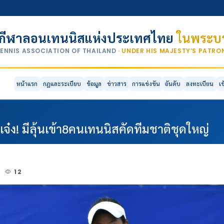
กีฬาลอนเทนนิสแห่งประเทศไทย
ในพระบร
TENNIS ASSOCIATION OF THAILAND
· UNDER HIS MAJESTY’S PATR
หน้าแรก
กฎและระเบียบ
ข้อมูล
ข่าวสาร
การแข่งขัน
อันดับ
ลงทะเบียน
เ
จ๋ง! มีลุ้นเข้า8คนเทนนิสคัดทีมชาติชุดใหญ่
1
12