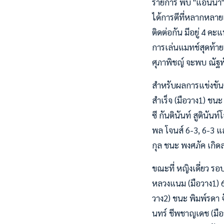
รายการ พบ "แอนนา" ศุภ
ได้การตีที่หลากหลาย
ติดต่อกัน มีอยู่ 4 ค
การเล่นแมทช์สุดท้าย 
ศุภาพิชญ์ จะพบ ณัฐพ
สำหรับผลการแข่งขันค
สำเร็จ (มือวาง1) ชนะ 
ซี กันตินันท์ สูตินัน
พล โจนส์ 6-3, 6-3 และ
กุล ชนะ พงศภัค เกิดล
ขณะที่ หญิงเดี่ยว รอ
หลวงแนม (มือวาง1) 6-
วาง2) ชนะ พิมพ์รดา จั
นทร์ ชีพชาญเดช (มือ