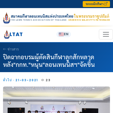
Skip to content
ระบบนักกีฬา
สมาคมกีฬาลอนเทนนิสแห่งประเทศไทย
ในพระบรมราชูปถัมภ์
THE LAWN TENNIS ASSOCIATION OF THAILAND
· UNDER HIS MAJESTY’S PATRONAGE
LTAT
EN
ข่าวสาร
ปิดฉากอบรมผู้ตัดสินกีฬาลูกสักหลาด
หลัง"กกท."หนุน"ลอนเทนนิสฯ"จัดขึ้น
ทั่วไป · 21-03-2021
23