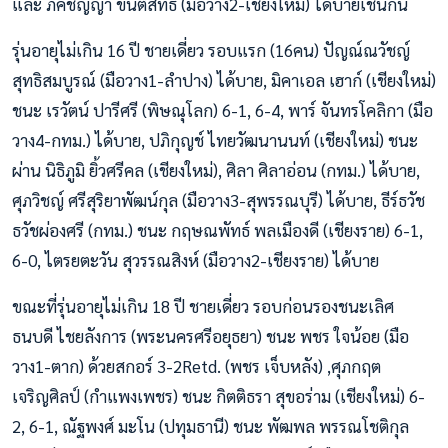
และ ภัคชัญญา ขันติสิทธิ์ (มือวาง2-เชียงใหม่) ได้บายเช่นกัน
รุ่นอายุไม่เกิน 16 ปี ชายเดี่ยว รอบแรก (16คน) ปัญณ์ณวัชญ์
สุทธิสมบูรณ์ (มือวาง1-ลำปาง) ได้บาย, มิคาเอล เฮาก์ (เชียงใหม่)
ชนะ เรวัตน์ ปารีศรี (พิษณุโลก) 6-1, 6-4, พาร์ จันทรโคลิกา (มือ
วาง4-กทม.) ได้บาย, ปภิกุญช์ ไทยวัฒนานนท์ (เชียงใหม่) ชนะ
ผ่าน นิธิภูมิ ยิ้วศรีคล (เชียงใหม่), ศิลา ศิลาอ่อน (กทม.) ได้บาย,
ศุภวิชญ์ ศรีสุริยาพัฒน์กุล (มือวาง3-สุพรรณบุรี) ได้บาย, ธีร์ธวัช
ธวัชผ่องศรี (กทม.) ชนะ กฤษณพัทธ์ พลเมืองดี (เชียงราย) 6-1,
6-0, ไตรยตะวัน สุวรรณสิงห์ (มือวาง2-เชียงราย) ได้บาย
ขณะที่รุ่นอายุไม่เกิน 18 ปี ชายเดี่ยว รอบก่อนรองชนะเลิศ
ธนบดี ไชยลังการ (พระนครศรีอยุธยา) ชนะ พชร ใจน้อย (มือ
วาง1-ตาก) ด้วยสกอร์ 3-2Retd. (พชร เจ็บหลัง) ,ศุภกฤต
เจริญศิลป์ (กำแพงเพชร) ชนะ กิตติธรา สุขอร่าม (เชียงใหม่) 6-
2, 6-1, ณัฐพงศ์ มะโน (ปทุมธานี) ชนะ พัฒพล พรรณโชติกุล