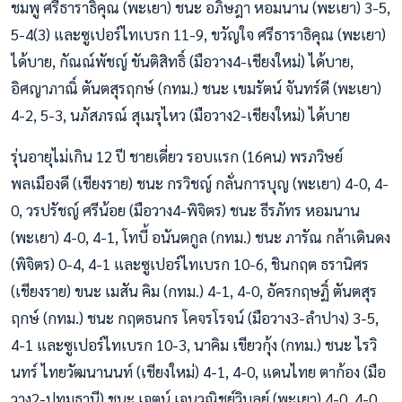
ชมพู ศรีธาราธิคุณ (พะเยา) ชนะ อภิษฎา หอมนาน (พะเยา) 3-5,
5-4(3) และซูเปอร์ไทเบรก 11-9, ขวัญใจ ศรีธาราธิคุณ (พะเยา)
ได้บาย, กัณณ์พัชญ์ ขันติสิทธิ์ (มือวาง4-เชียงใหม่) ได้บาย,
อิศญาภาณิ์ ตันตสุรฤกษ์ (กทม.) ชนะ เขมรัตน์ จันทร์ดี (พะเยา)
4-2, 5-3, นภัสภรณ์ สุเมรุไหว (มือวาง2-เชียงใหม่) ได้บาย
รุ่นอายุไม่เกิน 12 ปี ชายเดี่ยว รอบแรก (16คน) พรภวิษย์
พลเมืองดี (เชียงราย) ชนะ กรวิชญ์ กลั่นการบุญ (พะเยา) 4-0, 4-
0, วรปรัชญ์ ศรีน้อย (มือวาง4-พิจิตร) ชนะ ธีรภัทร หอมนาน
(พะเยา) 4-0, 4-1, โทบี้ อนันตกูล (กทม.) ชนะ ภารัณ กล้าเดินดง
(พิจิตร) 0-4, 4-1 และซูเปอร์ไทเบรก 10-6, ชินกฤต ธรานิศร
(เชียงราย) ขนะ เมสัน คิม (กทม.) 4-1, 4-0, อัครกฤษฏิ์ ตันตสุร
ฤกษ์ (กทม.) ชนะ กฤตธนกร โคจรโรจน์ (มือวาง3-ลำปาง) 3-5,
4-1 และซูเปอร์ไทเบรก 10-3, นาคิม เขียวกุ้ง (กทม.) ชนะ ไรวิ
นทร์ ไทยวัฒนานนท์ (เชียงใหม่) 4-1, 4-0, แดนไทย ตาก้อง (มือ
วาง2-ปทุมธานี) ชนะ เจตน์ เจนวณิชย์วิบูลย์ (พะเยา) 4-0, 4-0