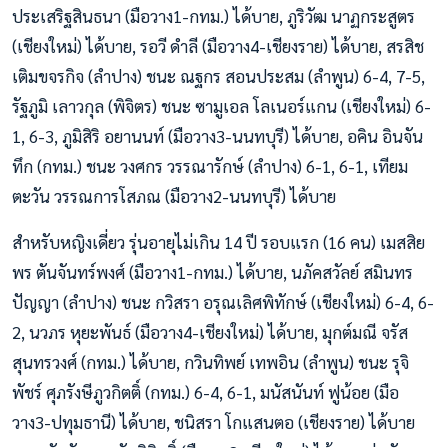
ประเสริฐสินธนา (มือวาง1-กทม.) ได้บาย, ภูริวัฒ นาฏกระสูตร
(เชียงใหม่) ได้บาย, รอวี ดำลี (มือวาง4-เชียงราย) ได้บาย, สรสิช
เติมขจรกิจ (ลำปาง) ชนะ ณฐกร สอนประสม (ลำพูน) 6-4, 7-5,
รัฐภูมิ เลาวกุล (พิจิตร) ชนะ ซามูเอล โลเนอร์แกน (เชียงใหม่) 6-
1, 6-3, ภูมิสิริ อยานนท์ (มือวาง3-นนทบุรี) ได้บาย, อคิน อินจัน
ทึก (กทม.) ชนะ วงศกร วรรณารักษ์ (ลำปาง) 6-1, 6-1, เทียม
ตะวัน วรรณการโสภณ (มือวาง2-นนทบุรี) ได้บาย
สำหรับหญิงเดี่ยว รุ่นอายุไม่เกิน 14 ปี รอบแรก (16 คน) เมสสิย
พร ตันจันทร์พงศ์ (มือวาง1-กทม.) ได้บาย, นภัคสวัลย์ สมินทร
ปัญญา (ลำปาง) ชนะ กวิสรา อรุณเลิศพิทักษ์ (เชียงใหม่) 6-4, 6-
2, นวภร หุยะพันธ์ (มือวาง4-เชียงใหม่) ได้บาย, มุกต์มณี จรัส
สุนทรวงศ์ (กทม.) ได้บาย, กวินทิพย์ เทพอิน (ลำพูน) ชนะ รุจิ
พัชร์ ศุภรังษีภูวกิตติ์ (กทม.) 6-4, 6-1, มนัสนันท์ ฟูน้อย (มือ
วาง3-ปทุมธานี) ได้บาย, ชนิสรา โกแสนตอ (เชียงราย) ได้บาย