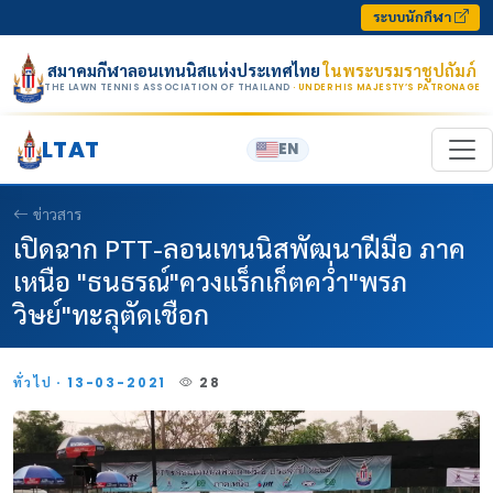
Skip to content
ระบบนักกีฬา
สมาคมกีฬาลอนเทนนิสแห่งประเทศไทย
ในพระบรมราชูปถัมภ์
THE LAWN TENNIS ASSOCIATION OF THAILAND
· UNDER HIS MAJESTY’S PATRONAGE
LTAT
EN
ข่าวสาร
เปิดฉาก PTT-ลอนเทนนิสพัฒนาฝีมือ ภาค
เหนือ "ธนธรณ์"ควงแร็กเก็ตคว่ำ"พรภ
วิษย์"ทะลุตัดเชือก
ทั่วไป · 13-03-2021
28