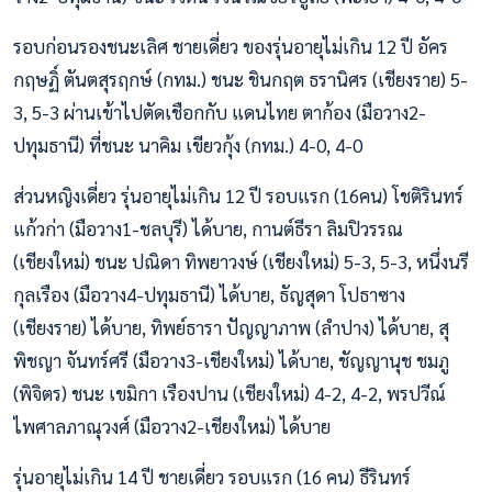
รอบก่อนรองชนะเลิศ ชายเดี่ยว ของรุ่นอายุไม่เกิน 12 ปี อัคร
กฤษฏิ์ ตันตสุรฤกษ์ (กทม.) ชนะ ชินกฤต ธรานิศร (เชียงราย) 5-
3, 5-3 ผ่านเข้าไปตัดเชือกกับ แดนไทย ตาก้อง (มือวาง2-
ปทุมธานี) ที่ชนะ นาคิม เขียวกุ้ง (กทม.) 4-0, 4-0
ส่วนหญิงเดี่ยว รุ่นอายุไม่เกิน 12 ปี รอบแรก (16คน) โชติรินทร์
แก้วก่า (มือวาง1-ชลบุรี) ได้บาย, กานต์ธีรา ลิมปิวรรณ
(เชียงใหม่) ชนะ ปณิดา ทิพยาวงษ์ (เชียงใหม่) 5-3, 5-3, หนึ่งนรี
กุลเรือง (มือวาง4-ปทุมธานี) ได้บาย, ธัญสุดา โปธาซาง
(เชียงราย) ได้บาย, ทิพย์ธารา ปัญญาภาพ (ลำปาง) ได้บาย, สุ
พิชญา จันทร์ศรี (มือวาง3-เชียงใหม่) ได้บาย, ชัญญานุช ชมภู
(พิจิตร) ชนะ เขมิกา เรืองปาน (เชียงใหม่) 4-2, 4-2, พรปวีณ์
ไพศาลภาณุวงศ์ (มือวาง2-เชียงใหม่) ได้บาย
รุ่นอายุไม่เกิน 14 ปี ชายเดี่ยว รอบแรก (16 คน) ธีรินทร์