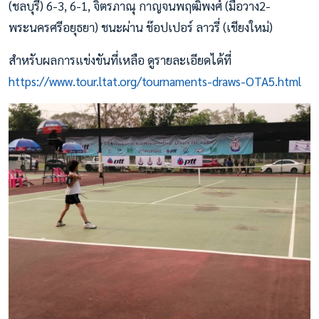
(ชลบุรี) 6-3, 6-1, จิตรภาณุ กาญจนพฤฒิพงศ์ (มือวาง2-
พระนครศรีอยุธยา) ชนะผ่าน ช๊อปเปอร์ ลาวรี่ (เชียงใหม่)
สำหรับผลการแข่งขันที่เหลือ ดูรายละเอียดได้ที่
https://www.tour.ltat.org/tournaments-draws-OTA5.html