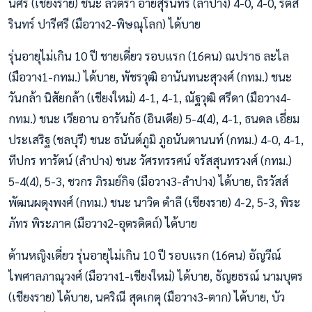
นิศร (เชียงราย) ชนะ ลวิตรา อ้ายสุรินทร์ (ลำปาง) 4-0, 4-0, รัตส
รินทร์ ปารีศรี (มือวาง2-พิษณุโลก) ได้บาย
รุ่นอายุไม่เกิน 10 ปี ชายเดี่ยว รอบแรก (16คน) ณปราธ ละไล
(มือวาง1-กทม.) ได้บาย, พัชรวุฒิ อานันทนะสุวงศ์ (กทม.) ชนะ
วันกล้า นิสัยกล้า (เชียงใหม่) 4-1, 4-1, ณัฐวุฒิ ศรีดา (มือวาง4-
กทม.) ชนะ เวียอาน อารันกัธ (อินเดีย) 5-4(4), 4-1, ธนดล เอี่ยม
ประเสริฐ (ชลบุรี) ชนะ ธนันต์ภูมิ ภูอนันตานนท์ (กทม.) 4-0, 4-1,
ทีปกร ทารัตน์ (ลำปาง) ชนะ วัศรทรรศน์ จรัสสุนทรวงศ์ (กทม.)
5-4(4), 5-3, ชวกร ภิรมย์กิจ (มือวาง3-ลำปาง) ได้บาย, ถิรวัสส์
พัฒนผดุงพงศ์ (กทม.) ชนะ นาวิด ดำลี (เชียงราย) 4-2, 5-3, พิระ
ภัทร พิระภาค (มือวาง2-อุตรดิตถ์) ได้บาย
ด้านหญิงเดี่ยว รุ่นอายุไม่เกิน 10 ปี รอบแรก (16คน) อัญวีณ์
ไพศาลภาณุวงศ์ (มือวาง1-เชียงใหม่) ได้บาย, ธัญยธรณ์ นามบุตร
(เชียงราย) ได้บาย, นคริณี สุดเกตุ (มือวาง3-ตาก) ได้บาย, บัว