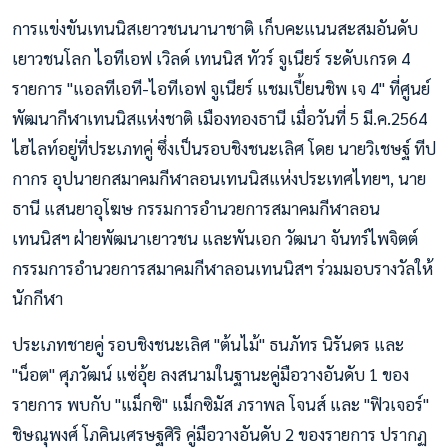
การแข่งขันเทนนิสเยาวชนนานาชาติ เก็บคะแนนสะสมอันดับ
เยาวชนโลก ไอทีเอฟ เวิลด์ เทนนิส ทัวร์ จูเนียร์ ระดับเกรด 4
รายการ "แอลทีเอที-ไอทีเอฟ จูเนียร์ แชมเปี้ยนชิพ เจ 4" ที่ศูนย์
พัฒนากีฬาเทนนิสแห่งชาติ เมืองทองธานี เมื่อวันที่ 5 มี.ค.2564
ไฮไลท์อยู่ที่ประเภทคู่ ซึ่งเป็นรอบชิงชนะเลิศ โดย นายวิเชษฐ์ ทีป
กากร อุปนายกสมาคมกีฬาลอนเทนนิสแห่งประเทศไทยฯ, นาย
ธานี แสนยาอุโฆษ กรรมการอำนวยการสมาคมกีฬาลอน
เทนนิสฯ ฝ่ายพัฒนาเยาวชน และพันเอก วัฒนา จันทร์ไพจิตต์
กรรมการอำนวยการสมาคมกีฬาลอนเทนนิสฯ ร่วมมอบรางวัลให้
นักกีฬา
ประเภทชายคู่ รอบชิงชนะเลิศ "ต้นไม้" ธนภัทร นิรันดร และ
"น็อต" ศุภวัฒน์ แซ่อุ้ย ลงสนามในฐานะคู่มือวางอันดับ 1 ของ
รายการ พบกับ "แม็กซิ" แม็กซิมัส ภราพล โจนส์ และ "ฟิวเจอร์"
ชิษณุพงศ์ โภคินเศรษฐศิริ คู่มือวางอันดับ 2 ของรายการ ปรากฏ