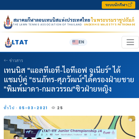
Skip to content
ระบบนักกีฬา
สมาคมกีฬาลอนเทนนิสแห่งประเทศไทย
ในพระบรมราชูปถัมภ์
THE LAWN TENNIS ASSOCIATION OF THAILAND
· UNDER HIS MAJESTY’S PATRONAGE
LTAT
EN
ข่าวสาร
เทนนิส "แอลทีเอที-ไอทีเอฟ จูเนียร์" ได้
แชมป์คู่ "ธนภัทร-ศุภวัฒน์"ได้ครองฝ่ายชาย
"พิมพ์มาดา-กมลวรรณ"ซิวฝ่ายหญิง
ทั่วไป · 05-03-2021
25