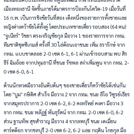
เมืองทองธานี จัดขึ้นภายใต้มาตรการป้องกันโควิด-19 เมื่อวันที่
16 ก.พ. เป็นการชิงชัยวันที่สอง เต็งหนึ่งของรายการทั้งชายและ
หญิงต่างคว้าชัยได้ทั้งคู่ โดยประเภทชายเดี่ยว รอบสอง (64 คน)
"จูเนียร์" วิชยา ตรงเจริญชัยกุล มือวาง 1 ของรายการจาก กทม.
ทีมชาติชุดซีเกมส์ ครั้งที่ 30 ไล่ต้อนเอาชนะ เพิ่ม ธรารักษ์ จาก
กทม. แบบขาดลอย 2-0 เซต 6-1, 6-1 ผ่านเข้ารอบสาม พบ สิร
ธีร์ ฉิมอ้อย จากปทุมธานี ที่ชนะ รัชพล สง่าเพิ่มพูน จาก กทม. 2-
0 เซต 6-0, 6-1
ด้านนักหวดมือวางอันดับต้นๆ ของชายเดี่ยวก็คว้าชัยได้เช่นกัน
โดย "บูม" กษิดิศ สำเร็จ มือวาง 2 จาก กทม. ชนะ ลีโอ วิฑูรย์เธียร
จากสมุทรปราการ 2-0 เซต 6-2, 6-2 คงทรัพย์ คงคา มือวาง 3
จาก กทม. ชนะ พลัฏฐ์ พันธุรัตน์ จาก กทม. 2-0 เซต 6-0, 6-2
ส่วน ฐานทัพ สุขสำราญ มือวาง 4 จากลพบุรี ชนะ เดเมี่ยน
คาร์ดด๊อก จากชลบุรี 2-0 เซต 6-2, 6-2 และ กฤติน โกยกุล มือ