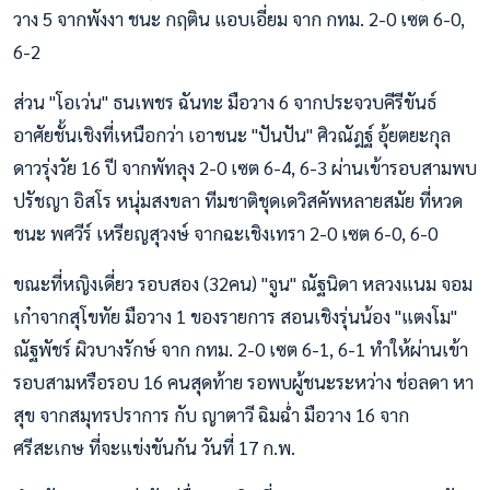
วาง 5 จากพังงา ชนะ กฤติน แอบเอี่ยม จาก กทม. 2-0 เซต 6-0,
6-2
ส่วน "โอเว่น" ธนเพชร ฉันทะ มือวาง 6 จากประจวบคีรีขันธ์
อาศัยชั้นเชิงที่เหนือกว่า เอาชนะ "ปันปัน" ศิวณัฎฐ์ อุ้ยตยะกุล
ดาวรุ่งวัย 16 ปี จากพัทลุง 2-0 เซต 6-4, 6-3 ผ่านเข้ารอบสามพบ
ปรัชญา อิสโร หนุ่มสงขลา ทีมชาติชุดเดวิสคัพหลายสมัย ที่หวด
ชนะ พศวีร์ เหรียญสุวงษ์ จากฉะเชิงเทรา 2-0 เซต 6-0, 6-0
ขณะที่หญิงเดี่ยว รอบสอง (32คน) "จูน" ณัฐนิดา หลวงแนม จอม
เก๋าจากสุโขทัย มือวาง 1 ของรายการ สอนเชิงรุ่นน้อง "แตงโม"
ณัฐพัชร์ ผิวบางรักษ์ จาก กทม. 2-0 เซต 6-1, 6-1 ทำให้ผ่านเข้า
รอบสามหรือรอบ 16 คนสุดท้าย รอพบผู้ชนะระหว่าง ช่อลดา หา
สุข จากสมุทรปราการ กับ ญาตาวี ฉิมฉ่ำ มือวาง 16 จาก
ศรีสะเกษ ที่จะแข่งขันกัน วันที่ 17 ก.พ.