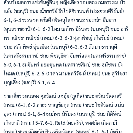
สำหรับผลการแข่งขันคู่อื่นๆ หญิงเดี่ยว รอบสอง กมลวรรณ บัว
แย้ม (ชลบุรี) ชนะ ณัชชารีย์ ธีรโชติจิรานนท์ (ประจวบคีรีขันธ์)
6-1, 6-4 วรรษชล สวัสดี (พิษณุโลก) ชนะ ร่มเกล้า ยืนยาว
(อุบลราชธานี) 6-1, 6-2 ไหม ณภัทร นิรันดร (นนทบุรี) ชนะ อารี
พร วณิชยาพณิชย์ (กทม.) 6-3, 6-3 ศุภาพิชญ์ เกือรัมย์ (กทม.)
ชนะ สลักทิพย์ อุ่นเมือง (นนทบุรี) 6-3, 6-3 ลัลนา ธาราฤดี
(นครศรีธรรมราช) ชนะ พิชญธิดา จันทร์แดง (นครศรีธรรมราช)
6-0, 6-1 ธมจันทร์ มอมขุนทด (นครราชสีมา) ชนะ ธนัชพร ยัง
โหมด (ชลบุรี) 6-2, 6-0 รดา มานะทวีวัฒน์ (กทม.) ชนะ สุวีร์ชยา
บุญเลี้ยง (ชลบุรี) 6-1, 6-4
ชายเดี่ยว รอบสอง ศุภวัฒน์ แซ่อุ้ย (ภูเก็ต) ชนะ ตวัณ รัตตเสรี
(กทม.) 6-1, 6-2 ภาธร หาญชัยกุล (กทม.) ชนะ โชติวัฒน์ แน่น
อุดร (กทม.) 6-1, 6-4 ธนภัทร นิรันดร (นนทบุรี) ชนะ กิติรัตน์
เกิดลาภี (กทม.) 5-7, 6-1, Retd.(ตะคริว), พงศภัค เกิดลาภี
(กทม.) ชนะ ณัฐดนัย สินเจริญวัฒนา (ชุมพร) 6-1, 6-1 ฉัตริน