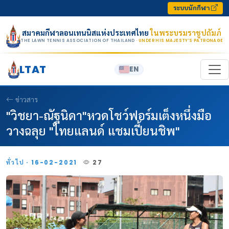
Skip to content
ระบบนักกีฬา
สมาคมกีฬาลอนเทนนิสแห่งประเทศไทย
ในพระบรมราชูปถัมภ์
THE LAWN TENNIS ASSOCIATION OF THAILAND
· UNDER HIS MAJESTY’S PATRONAGE
LTAT
EN
ข่าวสาร
"วิชยา-ณัฐนิดา"หวดโชว์ฟอร์มเต็งหนึ่งมือ
วางฉลุย "ไทยแลนด์ แชมเปี้ยนชิพ"
ทั่วไป · 16-02-2021
27