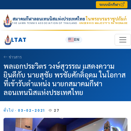
Skip to content
ระบบนักกีฬา
สมาคมกีฬาลอนเทนนิสแห่งประเทศไทย
ในพระบรมราชูปถัมภ์
THE LAWN TENNIS ASSOCIATION OF THAILAND
· UNDER HIS MAJESTY’S PATRONAGE
LTAT
EN
ข่าวสาร
พลเอกประวิตร วงษ์สุวรรณ แสดงความ
ยินดีกับ นายสุชัย พรชัยศักดิ์อุดม ในโอกาส
ที่เข้ารับตำแหน่ง นายกสมาคมกีฬา
ลอนเทนนิสแห่งประเทศไทย
ทั่วไป · 03-02-2021
27