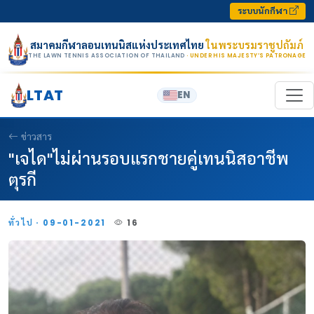
Skip to content
ระบบนักกีฬา
สมาคมกีฬาลอนเทนนิสแห่งประเทศไทย
ในพระบรมราชูปถัมภ์
THE LAWN TENNIS ASSOCIATION OF THAILAND
· UNDER HIS MAJESTY’S PATRONAGE
LTAT
EN
ข่าวสาร
"เจได"ไม่ผ่านรอบแรกชายคู่เทนนิสอาชีพ
ตุรกี
ทั่วไป · 09-01-2021
16