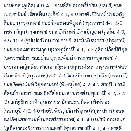
มานะกุล (ภูเก็ต) 4-0, 4-0 กานต์ธัช สุรฤทธิ์โยธิน (ชลบุรี) ชนะ
เบญจามินธ์ เซี่ยงเห็น (ภูเก็ต) 4-1, 4-0 สายซี. ธีรินทร์ ประเสริฐ
สินธนา (กรุงเทพฯ) ชนะ ปังยะ ผลพิรุฬห์ (กรุงเทพฯ) 4-1, 4-0
พชร ทวีกุล (กรุงเทพฯ) ชนะ อัครินทร์ อัศวเบ็ญจาง (ภูเก็ต) 4-0,
3-5. 10-4 (ซุปเปอร์ไทเบรก) สายดี. ธรรม์ พันธราธร (ปทุมธานี)
ชนะ กฤตเมธ ธรรมกุล (สุราษฎร์ธานี) 4-1, 5-3 ภูดิถ ปภัสร์สิริกุล
(นครราชสีมา) ชนะผ่าน ปุญณพัฒน์ ธาระเวช (กรุงเทพฯ) /
ประเภทหญิงเดี่ยว สายเอ. ณัฐรดา สกุลวงศ์ธนา (กรุงเทพฯ) ชนะ
ริโอะ ฮิกาชิ (กรุงเทพฯ) 4-0, 4-1 จิณห์นิภา ตราชูวณิช (เพชรบุรี)
ชนะ จิตตานันท์ วิมุกตานนท์ (พิษณุโลก) 4-2, 4-2 สายบี. ปารมี
ทัดแก้ว (ยะลา) ชนะ อิสรีย์ สธนเสาวภาคย์ (ปทุมธานี) 4-2, 5-4
(3) ณพัฐธิกา ราศี (อุบลราชธานี) ชนะ ปทิตตา สิงห์ทอง
(นนทบุรี) 4-0, 4-0 สายซี. พิชญาภัค ศรีมุกข์ (สมุทรสาคร) ชนะ
ณปภัช เสรยานนท์ (นครศรีธรรมราช) 4-1, 4-0 เมธินี ทองเสนอ
(ภูเก็ต) ชนะ จิราพร วรรณสุทธิ์ (อุบลราชธานี) 4-1, 4-2 สายดี.