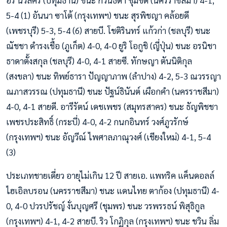
อร นวลศรี (ปทุมธานี) ชนะ กวินธิดา ชุ่มชิด (นครราชสีมา) 4-1,
5-4 (1) อันนา ซาโต้ (กรุงเทพฯ) ชนะ สุรพิชญา คล้อยดี
(เพชรบุรี) 5-3, 5-4 (6) สายบี. โชติรินทร์ แก้วก่า (ชลบุรี) ชนะ
ณัชชา ดำรงเชื้อ (ภูเก็ต) 4-0, 4-0 ยูริ โอกูชิ (ญี่ปุ่น) ชนะ อรนิชา
ธาดาตั้งสกุล (ชลบุรี) 4-0, 4-1 สายซี. ทักษญา ตันนิติกุล
(สงขลา) ชนะ ทิพย์ธารา ปัญญาภาพ (ลำปาง) 4-2, 5-3 ณวรรญา
ณภาสวรรณ (ปทุมธานี) ชนะ ปัฐน์ธินันต์ เผือกคำ (นครราชสีมา)
4-0, 4-1 สายดี. อารีรัตน์ เดชเพชร (สมุทรสาคร) ชนะ ธัญพิชชา
เพชรประสิทธิ์ (กระบี่) 4-0, 4-2 กนกอินทร์ วงศ์ภูวรักษ์
(กรุงเทพฯ) ชนะ อัญวีณ์ ไพศาลภาณุวงศ์ (เชียงใหม่) 4-1, 5-4
(3)
ประเภทชายเดี่ยว อายุไม่เกิน 12 ปี สายเอ. แพทริค แค็นดอลล์
ไฮเอิลบรอน (นครราชสีมา) ชนะ แดนไทย ตาก้อง (ปทุมธานี) 4-
0, 4-0 ปวรปรัชญ์ งั่นบุญศรี (ชุมพร) ชนะ วรพรรธน์ พิสุธิกูล
(กรุงเทพฯ) 4-1, 4-2 สายบี. ริว โกฏิกุล (กรุงเทพฯ) ชนะ ชวิน ลิ่ม