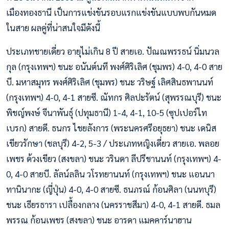
เมืองทองธานี เป็นการแข่งขันรอบแรกแข่งขันแบบพบกันหมด
ในสาย ผลคู่ที่น่าสนใจมีดังนี้
ประเภทชายเดี่ยว อายุไม่เกิน 8 ปี สายเอ. ปัณณพรรธน์ นิ่มนวล
กุล (กรุงเทพฯ) ชนะ อนันต์นที พงศ์ศิริเลิศ (ชุมพร) 4-0, 4-0 สาย
บี. มหาสมุทร พงศ์ศิริเลิศ (ชุมพร) ชนะ วริษฐ์ เลิศสินธพานนท์
(กรุงเทพฯ) 4-0, 4-1 สายซี. ณัทกร ศิลปะรัตน์ (สุพรรณบุรี) ชนะ
พิชญ์พงษ์ จีนาพันธุ์ (ปทุมธานี) 1-4, 4-1, 10-5 (ซุปเปอร์ไท
เบรก) สายดี. ธนกร ไชยลังการ (พระนครศรีอยุธยา) ชนะ เดนิส
เขียวรักษา (ชลบุรี) 4-2, 5-3 / ประเภทหญิงเดี่ยว สายเอ. พลอย
เพชร ด้วงเขียว (สงขลา) ชนะ วรินดา ลีปรีชานนท์ (กรุงเทพฯ) 4-
0, 4-0 สายบี. ลัลน์ลลิน วโรทยานนท์ (กรุงเทพฯ) ชนะ แอนนา
ทานินากะ (ญี่ปุ่น) 4-0, 4-0 สายซี. ธนภรณ์ ก้อนศิลา (นนทบุรี)
ชนะ เธียรธารา เปลื้องกลาง (นครราชสีมา) 4-0, 4-1 สายดี. ธมล
พรรณ ก้อนเพชร (สงขลา) ชนะ อารดา แมคคาร์นาฮาน