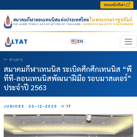
Skip to content
ระบบนักกีฬา
สมาคมกีฬาลอนเทนนิสแห่งประเทศไทย
ในพระบรมราชูปถัมภ์
THE LAWN TENNIS ASSOCIATION OF THAILAND
· UNDER HIS MAJESTY’S PATRONAGE
LTAT
EN
ข่าวสาร
สมาคมกีฬาเทนนิส ระเบิดศึกศึกเทนนิส “พี
ทีที-ลอนเทนนิสพัฒนาฝีมือ รอบมาสเตอร์”
ประจำปี 2563
JUNIORS · 20-12-2020
17