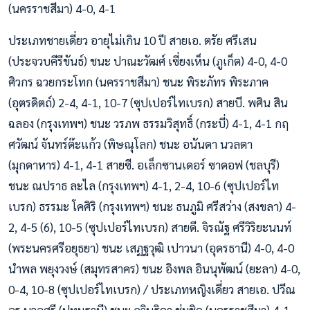
(นครราชสีมา) 4-0, 4-1
ประเภทชายเดี่ยว อายุไม่เกิน 10 ปี สายเอ. ตรัย ศรีเสน
(ประจวบคีรีขันธ์) ชนะ ปาณะวัฒศ์ เซี่ยงเห็น (ภูเก็ต) 4-0, 4-0
ศิวกร ฉวยกระโทก (นครราชสีมา) ชนะ พิระภัทร พิระภาค
(อุตรดิตถ์) 2-4, 4-1, 10-7 (ซุปเปอร์ไทเบรก) สายบี. พศิน สิน
ฉลอง (กรุงเทพฯ) ชนะ วรภพ ธรรมวิสุทธิ์ (กระบี่) 4-1, 4-1 กฤ
ศวัฒน์ จันทร์ต๊ะแก้ว (พิษณุโลก) ชนะ อนันดา นวลตา
(มุกดาหาร) 4-1, 4-1 สายซี. อเล็กซานเดอร์ ซาดอฟ (ชลบุรี)
ชนะ ณปราธ ละไล (กรุงเทพฯ) 4-1, 2-4, 10-6 (ซุปเปอร์ไท
เบรก) ธรรมะ โคศิริ (กรุงเทพฯ) ชนะ ธนภูมิ ศรีสว่าง (สงขลา) 4-
2, 4-5 (6), 10-5 (ซุปเปอร์ไทเบรก) สายดี. จิรณัฐ ศรีวิริยะนนท์
(พระนครศรีอยุธยา) ชนะ เสฏฐวุฒิ เปาวนา (อุดรธานี) 4-0, 4-0
นำพล พยุงวงษ์ (สมุทรสาคร) ชนะ อิงพล อินนุพัฒน์ (ยะลา) 4-0,
0-4, 10-8 (ซุปเปอร์ไทเบรก) / ประเภทหญิงเดี่ยว สายเอ. ปวีณ