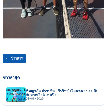
ข่าวสาร
ข่าวล่าสุด
พิชญาภัค ปราบจีน - วีรวิชญ์ เฉือนชนะ ประเดิม
ชัยหวดเวิลด์ เทนนิส…
03-08-2026