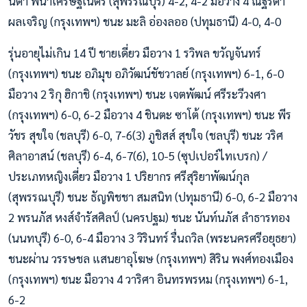
นิตา พนาเศรษฐเนตร (สุพรรณบุรี) 4-2, 4-2 มือวาง 4 ณัฐรดา
ผลเจริญ (กรุงเทพฯ) ชนะ มะลิ อ่องลออ (ปทุมธานี) 4-0, 4-0
รุ่นอายุไม่เกิน 14 ปี ชายเดี่ยว มือวาง 1 รวิพล ขวัญจันทร์
(กรุงเทพฯ) ชนะ อภิมุข อภิวัฒน์ชัชวาลย์ (กรุงเทพฯ) 6-1, 6-0
มือวาง 2 ริกุ ฮิกาชิ (กรุงเทพฯ) ชนะ เจตพัฒน์ ศรีระวีวงศา
(กรุงเทพฯ) 6-0, 6-2 มือวาง 4 ชินตะ ซาโต้ (กรุงเทพฯ) ชนะ พีร
วัชร สุขใจ (ชลบุรี) 6-0, 7-6(3) ภูชิสส์ สุขใจ (ชลบุรี) ชนะ วริศ
ศิลาอาสน์ (ชลบุรี) 6-4, 6-7(6), 10-5 (ซุปเปอร์ไทเบรก) /
ประเภทหญิงเดี่ยว มือวาง 1 ปริยากร ศรีสุริยาพัฒน์กุล
(สุพรรณบุรี) ชนะ ธัญพิชชา สมสนิท (ปทุมธานี) 6-0, 6-2 มือวาง
2 พรนภัส หงส์จำรัสศิลป์ (นครปฐม) ชนะ นันท์นภัส ลำธารทอง
(นนทบุรี) 6-0, 6-4 มือวาง 3 วิรินทร์ รื่นถวิล (พระนครศรีอยุธยา)
ชนะผ่าน วรรษชล แสนยาอุโฆษ (กรุงเทพฯ) สิริน พงศ์ทองเมือง
(กรุงเทพฯ) ชนะ มือวาง 4 วาริศา อินทรพรหม (กรุงเทพฯ) 6-1,
6-2