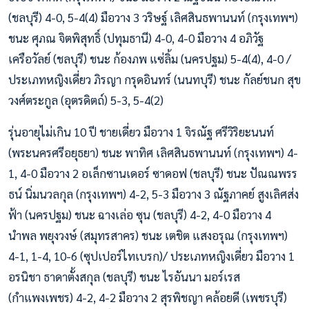
(ชลบุรี) 4-0, 5-4(4) มือวาง 3 วริษฐ์ เลิศสินธพานนท์ (กรุงเทพฯ)
ชนะ ศุภณ จิตพิสุทธิ์ (ปทุมธานี) 4-0, 4-0 มือวาง 4 อภิวัฐ
เครือวัลย์ (ชลบุรี) ชนะ ก้องภพ แซ่ลิ้ม (นครปฐม) 5-4(4), 4-0 /
ประเภทหญิงเดี่ยว ภิรญา กรุดอินทร์ (นนทบุรี) ชนะ กัลย์ชนก สุข
วงศ์ตระกูล (อุตรดิตถ์) 5-3, 5-4(2)
รุ่นอายุไม่เกิน 10 ปี ชายเดี่ยว มือวาง 1 จิรณัฐ ศรีวิริยะนนท์
(พระนครศรีอยุธยา) ชนะ พาทิศ เลิศสินธพานนท์ (กรุงเทพฯ) 4-
1, 4-0 มือวาง 2 อเล็กซานเดอร์ ซาดอฟ (ชลบุรี) ชนะ ปัณณพรร
ธน์ นิ่มนวลกุล (กรุงเทพฯ) 4-2, 5-3 มือวาง 3 ณัฐภาคย์ สูงเลิศส่ง
ฟ้า (นครปฐม) ชนะ ฉางเล่อ ซุน (ชลบุรี) 4-2, 4-0 มือวาง 4
นำพล พยุงวงษ์ (สมุทรสาคร) ชนะ เตชิต แสงอรุณ (กรุงเทพฯ)
4-1, 1-4, 10-6 (ซุปเปอร์ไทเบรก)/ ประเภทหญิงเดี่ยว มือวาง 1
อรนิชา ธาดาตั้งสกุล (ชลบุรี) ชนะ ไรอันนา มอร์เรส
(กำแพงเพชร) 4-2, 4-2 มือวาง 2 สุรพิชญา คล้อยดี (เพชรบุรี)