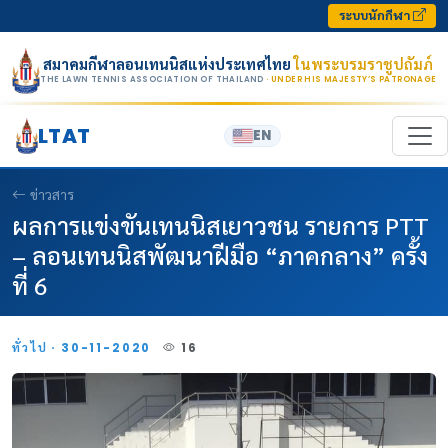
Skip to content
ระบบนักกีฬา
สมาคมกีฬาลอนเทนนิสแห่งประเทศไทย
ในพระบรมราชูปถัมภ์
THE LAWN TENNIS ASSOCIATION OF THAILAND
· UNDER HIS MAJESTY’S PATRONAGE
LTAT
EN
ข่าวสาร
ผลการแข่งขันเทนนิสเยาวชน รายการ PTT
– ลอนเทนนิสพัฒนาฝีมือ “ภาคกลาง” ครั้ง
ที่ 6
ทั่วไป · 30-11-2020
16