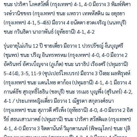
ชนะ ปวริศา โภคสวัสดิ์ (กรุงเทพฯ) 4-1, 4-0 มือวาง 3 พิมพ์พิศา
วงษ์วานิชขจร (กรุงเทพฯ) ชนะ แพรวา เทพหัสดิน ณ อยุธยา
(กรุงเทพฯ) 4-1, 5-4(6) มือวาง 4 อนัตตา ฮวดเจริญ (นนทบุรี)
ชนะ กวินธิดา นาถาพันธ์ (อุทัยธานี) 4-1, 4-2
รุ่นอายุไม่เกิน 12 ปี ชายเดี่ยว มือวาง 1 ปวรปรัชญ์ งั่นบุญศรี
(ชุมพร) ชนะ ปริญ อินทรพรหม (กรุงเทพฯ) 4-0, 4-0 มือวาง 2
อัครินทร์ อัศวเบ็ญจาง (ภูเก็ต) ชนะ นราธิป เรืองศรี (ปทุมธานี)
5-4 (4), 3-5, 11-9 (ซุปเปอร์ไทเบรก) มือวาง 3 ปังยะ ผลพิรุฬห์
(กรุงเทพฯ) ชนะ แดนไทย ตาก้อง (ปทุมธานี) 4-1, 4-1 มือวาง 4
กานต์ธัช สุรฤทธิ์โยธิน (ชลบุรี) ชนะ วรเมธ บุญพึ่ง (สุรินทร์) 4-2,
4-1 / ประเภทหญิงเดี่ยว มือวาง 1 ณัฐรดา สกุลวงศ์ธนา
(กรุงเทพฯ) ชนะ สุภาวดี ศรีเพ็ง (อุทัยธานี) 4-0, 4-0 มือวาง 2 อิส
รีย์ สธนเสาวภาคย์ (ปทุมธานี) ชนะ ปวริศา สวัสดิผล (กรุงเทพฯ)
4-1, 4-0 มือวาง 3 จิตตานันท์ วิมุกตานนท์ (พิษณุโลก) ชนะ ปุลิ