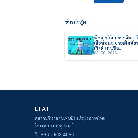
ข่าวล่าสุด
พิชญาภัค ปราบจีน - วี
เฉือนชนะ ประเดิมชั
เวิลด์ เทนนิส…
03-08-2026
LTAT
สมาคมกีฬาลอนเทนนิสแห่งประเทศไทย
ในพระบรมราชูปถัมภ์
+66 2 503 4080