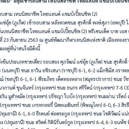
วัฒน์” ฉลุยเข้ารอบสาม เทนนิสอาชีพ ไทยแลนด์ แชมป์เปี้ยนชิ
รอบสาม เทนนิสอาชีพ ไทยแลนด์ แชมป์เปี้ยนชิพ (2)
แซ่อุ้ย (ภูเก็ต) เข้ารอบสาม หลังหวดชนะ สุรศักดิ์ พงษ์สุภา (ลพบุรี
นเทนนิสอาชีพ ไทยแลนด์ แชมป์เปี้ยนชิพ (2) พรีเซนเต็ด บาย เอส เอ
นที่ 23 กันยายน 2563 ณ ศูนย์พัฒนากีฬาเทนนิสแห่งชาติ เมืองทองธา
ู่ที่น่าสนใจมีดังนี้
ขันประเภทชายเดี่ยว รอบสอง ศุภวัฒน์ แซ่อุ้ย (ภูเก็ต) ชนะ สุรศักดิ์ 
ร (นนทบุรี) ชนะ ธาวิน อชิรเสนา (ราชบุรี) 6-1, 6-2 แม็กซิมัส ภราพล
ณ์ (ชลบุรี) 6-1, 6-1 พีระภัทร เด็ดทองหลาง (สมุทรปราการ) ชนะ วัช
นวกานต์ ขุนจันทร์ (กรุงเทพฯ) ชนะ ธนกร ศรีรัตน์ (กรุงเทพฯ) 7-6 (3
วิน มูฮำหมัด (กรุงเทพฯ) ปรัชญา ใบบ้ง (กรุงเทพฯ) ชนะผ่าน วรัตถ์
กรุงเทพฯ) ชนะ เกรทกลอรี่ นิตยเมฆินทร์ (พิษณุโลก) 6-0, 6-3 สิรธีร
ปทุมธานี) 6-1, 6-0 ธีรดนย์ ต่อตระกูล (กรุงเทพฯ) ชนะ โชติวัฒน์ แน่
 (ปทุมธานี) ชนะ สวิตต์ กิตินิรันดร์กูล (กรุงเทพฯ) 6-4, 6-3 อนพัช 