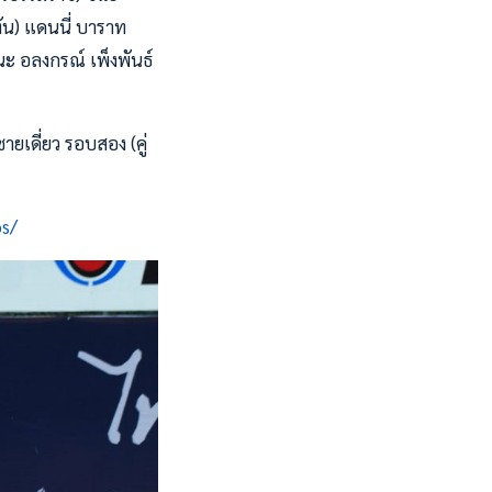
ทัน) แดนนี่ บาราท
นะ อลงกรณ์ เพ็งพันธ์
ยเดี่ยว รอบสอง (คู่
os/