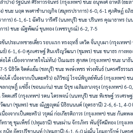
(ลำปาง) รัฐนันท์ ศิริทาวรจันทร์ (กรุงเทพฯ) ชนะ อนุพงศ์ อาหลี (ยะลา
าง) ชนะ นฤต พงศาชำนาญกิจ (สมุทรปราการ) 6-0, 6-1 ศุภศิษฏ์ อภิธ
าร) 6-1, 6-1 ฉัตริน วารีศรี (นนทบุรี) ชนะ ปรินทร คุณาธาทร (นนท
การ) ชนะ ณัฐพัฒน์ ขุนทอง (เพชรบูรณ์) 6-2, 7-5
งขันประเภทชายเดี่ยว รอบแรก ทรงฤทธิ์ เดวิด จั่นบุบผา (กรุงเทพฯ) ชน
ันธ์) 6-1, 6-0 ศุภเศรษฐ์ สินเจริญวัฒนา (ชุมพร) ชนะ ชนาธร กางท
ต่อได้ เนื่องจากหายใจไม่ทัน) ปัณณธร สุกสด (กรุงเทพฯ) ชนะ นาธั
7-5 นิธิวัต จิตต์แย้ม (ชลบุรี) ชนะ พงษ์เพชร พ่วงพันธ์ (นครศรีธรรม
อได้ เนื่องจากเป็นตะคริว) อภิวิชญ์ โรจน์พิบูลย์พันธ์ (กรุงเทพฯ) ชน
พลกฤษฎิ์ แซ่อึ้ง (ขอนแก่น) ชนะ นิรุช เฉลิมลาภจรุง (กรุงเทพฯ) 6-
รัตตเสรี (กรุงเทพฯ) รตน ไตรพจน์ (นนทบุรี) ชนะ พิเชษฐ์ วรเศรษฐก
วัฒนา (ชุมพร) ชนะ ณัฏฐญุตม์ นิธิธนนนต์ (อุดรธานี) 2-6, 6-1, 4-0 
นื่องจากเป็นตะคริว) วรุตม์ ก่อเกียรติถาวร (กรุงเทพฯ) ชนะ กันตพง
ัทรายุ ชุมเพ็ชร์ (ปทุมธานี) ชนะผ่าน จักรภัทร พันธุ์รัศมีทอง (กรุงเท
ะ ธนัท อัครปรีชานนท์ (ปทุมธานี) 6-1, 6-0 มุ่งมั่น โอมอารักษ์ (นค