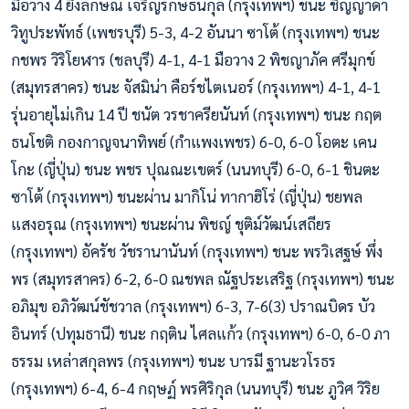
มือวาง 4 ยิ่งลักษณ์ เจริญรักษ์ธนกุล (กรุงเทพฯ) ชนะ ชิญญาดา
วิทูประพัทธ์ (เพชรบุรี) 5-3, 4-2 อันนา ซาโต้ (กรุงเทพฯ) ชนะ
กชพร วิริโยฬาร (ชลบุรี) 4-1, 4-1 มือวาง 2 พิชญาภัค ศรีมุกข์
(สมุทรสาคร) ชนะ จัสมิน่า คือร์ชไตเนอร์ (กรุงเทพฯ) 4-1, 4-1
รุ่นอายุไม่เกิน 14 ปี ชนัต วรชาครียนันท์ (กรุงเทพฯ) ชนะ กฤต
ธนโชติ กองกาญจนาทิพย์ (กำแพงเพชร) 6-0, 6-0 โอตะ เคน
โกะ (ญี่ปุ่น) ชนะ พชร ปุณณะเขตร์ (นนทบุรี) 6-0, 6-1 ชินตะ
ซาโต้ (กรุงเทพฯ) ชนะผ่าน มากิโน่ ทากาฮิโร่ (ญี่ปุ่น) ชยพล
แสงอรุณ (กรุงเทพฯ) ชนะผ่าน พิชญ์ ชุติม์วัฒน์เสถียร
(กรุงเทพฯ) อัครัช วัชรานานันท์ (กรุงเทพฯ) ชนะ พรวิเสฐษ์ พึ่ง
พร (สมุทรสาคร) 6-2, 6-0 ณชพล ณัฐประเสริฐ (กรุงเทพฯ) ชนะ
อภิมุข อภิวัฒน์ชัชวาล (กรุงเทพฯ) 6-3, 7-6(3) ปราณบิดร บัว
อินทร์ (ปทุมธานี) ชนะ กฤติน ไศลแก้ว (กรุงเทพฯ) 6-0, 6-0 ภา
ธรรม เหล่าสกุลพร (กรุงเทพฯ) ชนะ บารมี ฐานะวโรธร
(กรุงเทพฯ) 6-4, 6-4 กฤษฏ์ พรศิริกุล (นนทบุรี) ชนะ ภูวิศ วิริย