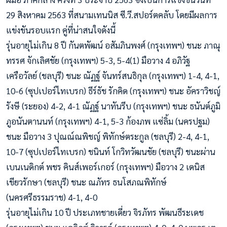
29 สิงหาคม 2563 ที่สนามเทนนิส ซี.วี.สปอร์ตคลับ โดยมีผลการ
แข่งขันรอบแรก คู่ที่น่าสนใจดังนี้
รุ่นอายุไม่เกิน 8 ปี กันตพัฒน์ อสัมภินพงศ์ (กรุงเทพฯ) ชนะ ภาณุ
ทรรศ จักเลิศชัย (กรุงเทพฯ) 5-3, 5-4(1) มือวาง 4 อภิวัฐ
เครือวัลย์ (ชลบุรี) ชนะ ณัฏฐ์ จันทร์สนธิกุล (กรุงเทพฯ) 1-4, 4-1,
10-6 (ซุปเปอร์ไทเบรก) ธีร์ธัช รักคิด (กรุงเทพฯ) ชนะ อัคราวิชญ์
รังษี (ระยอง) 4-2, 4-1 ณัฏฐ์ นาทันรีบ (กรุงเทพฯ) ชนะ ธนันต์ภูมิ
ภูอนันตานนท์ (กรุงเทพฯ) 4-1, 5-3 ก้องภพ แซ่ลิ้ม (นครปฐม)
ชนะ มือวาง 3 ปุณณ์ณพิชญ์ พิทักษ์ตระกูล (ชลบุรี) 2-4, 4-1,
10-7 (ซุปเปอร์ไทเบรก) ชนินท์ โกวิทวัฒนชัย (ชลบุรี) ชนะผ่าน
เบนเนดิกต์ พชร คินส์เพอร์เกอร์ (กรุงเทพฯ) มือวาง 2 เดนิส
เขียวรักษา (ชลบุรี) ชนะ ณภัทร ธนโสภณพิทักษ์
(นครศรีธรรมราช) 4-1, 4-0
รุ่นอายุไม่เกิน 10 ปี ประเภทชายเดี่ยว จิรภัทร พัฒนธีระเดช