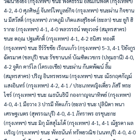
วัฒนายิ่งยง (กรุงเทพฯ) ชนะ พงศธรรม อสัมภินพงศ์ (กรุงเทพฯ)
4-2, 4-0 ศุภศิษฏ์ จันทร์ไพบูลย์กิจ (กรุงเทพฯ) ชนะผ่าน กิจชาน
น มีสวัสดิ์ (กรุงเทพฯ) ภาคภูมิ เกิดแสงสุริยงค์ (ยะลา) ชนะ ยูกิ ฮิ
รากะ (กรุงเทพฯ) 4-1, 4-0 พลวรรธน์ พยุงวงษ์ (สมุทรสาคร)
ชนะ ตฤณ ปฐมศักดิ์ (กรุงเทพฯ) 4-1, 4-2 ธนิสร ทองดี
(กรุงเทพฯ) ชนะ ธีร์รัชชัย เรือนแก้ว (กรุงเทพฯ) 5-3, 4-1 ปิยังกูร
ฉัตรมาศ (ชลบุรี) ชนะ รัชชานนท์ บัณฑิตเวชกร (ปทุมธานี) 4-0,
4-2 จูคิก คาร์โล (โครเอเชีย) ชนะผ่าน กันตพัฒน์ ลิ้ม
(สมุทรสาคร) ปริญ อินทรพรหม (กรุงเทพฯ) ชนะ ณัธกฤศกัญม์
แสงอินทร์ (กรุงเทพฯ) 4-2, 4-1 / ประเภทหญิงเดี่ยว ภัสรี พระ
ไซร์ (กรุงเทพฯ) ชนะ ณธนันธินี กองกาญจนาทิพย์ (กรุงเทพฯ)
4-0, 4-1 มือวาง 3 ปารมี ทัดแก้ว (ยะลา) ชนะ ปุลินิตา พนา
เศรษฐเนตร (สุพรรณบุรี) 4-0, 4-1 ภัทราพร อรชุนะกะ
(กรุงเทพฯ) ชนะ มิกุ มัสสุโมโต้ (กรุงเทพฯ) 4-1, 4-1 ณัฐรดา ผล
เจริญ (กรุงเทพฯ) ชนะ พัทธนันท์ ทรัพยวณิช (นนทบุรี) 4-0, 4-0