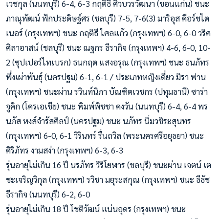
เวชกุล (นนทบุรี) 6-4, 6-3 กฤติธี ศิวบวรวัฒนา (ขอนแก่น) ชนะ
ภาณุพัฒน์ ฟักประดิษฐ์ศร (ชลบุรี) 7-5, 7-6(3) มาริอุส คือร์ชไต
เนอร์ (กรุงเทพฯ) ชนะ กฤติธี ไศลแก้ว (กรุงเทพฯ) 6-0, 6-0 วริศ
ศิลาอาสน์ (ชลบุรี) ชนะ ณฐกร ธีรากิจ (กรุงเทพฯ) 4-6, 6-0, 10-
2 (ซุปเปอร์ไทเบรก) ธนกฤต แสงอรุณ (กรุงเทพฯ) ชนะ ธนภัทร
พึ่งเผ่าพันธุ์ (นครปฐม) 6-1, 6-1 / ประเภทหญิงเดี่ยว มิรา ฟาน
(กรุงเทพฯ) ชนะผ่าน รวินท์นิภา บัณฑิตเวชกร (ปทุมธานี) ซาร่า
จูคิก (โครเอเชีย) ชนะ พิมพ์พิชชา คงวัน (นนทบุรี) 6-4, 6-4 พร
นภัส หงส์จำรัสศิลป์ (นครปฐม) ชนะ นภัทร นิ่มวชิระสุนทร
(กรุงเทพฯ) 6-0, 6-1 วิรินทร์ รื่นถวิล (พระนครศรีอยุธยา) ชนะ
ศิริภัทร งามสง่า (กรุงเทพฯ) 6-3, 6-3
รุ่นอายุไม่เกิน 16 ปี นรภัทร วิริโยฬาร (ชลบุรี) ชนะผ่าน เจตน์ เต
ชะเจริญวิกุล (กรุงเทพฯ) รวิชา มยุระสกุณ (กรุงเทพฯ) ชนะ ธีธัช
ธีรากิจ (นนทบุรี) 6-2, 6-0
รุ่นอายุไม่เกิน 18 ปี โชติวัฒน์ แน่นอุดร (กรุงเทพฯ) ชนะ