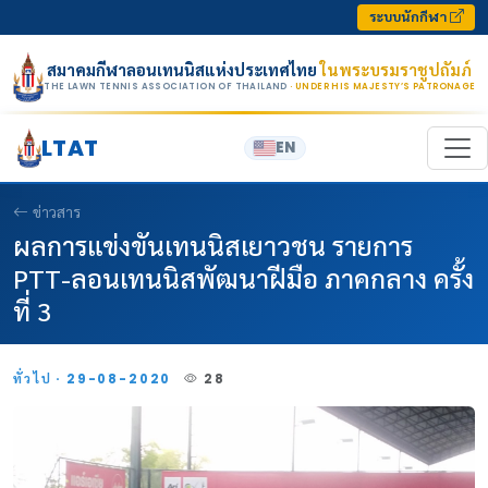
Skip to content
ระบบนักกีฬา
สมาคมกีฬาลอนเทนนิสแห่งประเทศไทย
ในพระบรมราชูปถัมภ์
THE LAWN TENNIS ASSOCIATION OF THAILAND
· UNDER HIS MAJESTY’S PATRONAGE
LTAT
EN
ข่าวสาร
ผลการแข่งขันเทนนิสเยาวชน รายการ
PTT-ลอนเทนนิสพัฒนาฝีมือ ภาคกลาง ครั้ง
ที่ 3
ทั่วไป · 29-08-2020
28