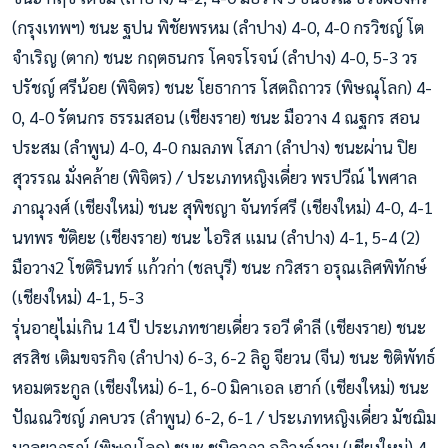
(กรุงเทพฯ) ชนะ ฐปน พิชัยพรหม (ลำปาง) 4-0, 4-0 กรวิชญ์ โต
จำเริญ (ตาก) ชนะ กฤตธนกร โคจรโรจน์ (ลำปาง) 4-0, 5-3 วร
ปรัชญ์ ศรีน้อย (พิจิตร) ชนะ โยธาการ โสตถิถาวร (พิษณุโลก) 4-
0, 4-0 รัตนกร ธรรมสอน (เชียงราย) ชนะ มือวาง 4 ณฐกร สอน
ประสม (ลำพูน) 4-0, 4-0 กมลภพ โสภา (ลำปาง) ชนะผ่าน ปิย
สุวรรณ มั่งคล้าย (พิจิตร) / ประเภทหญิงเดี่ยว พรปวีณ์ ไพศาล
ภาณุวงศ์ (เชียงใหม่) ชนะ สุพิชญา จันทร์ศรี (เชียงใหม่) 4-0, 4-1
นทพร ขัติยะ (เชียงราย) ชนะ ไอริส แมน (ลำปาง) 4-1, 5-4 (2)
มือวาง2 โชติรินทร์ แก้วก่า (ชลบุรี) ชนะ กวิสรา อรุณเลิศพิทักษ์
(เชียงใหม่) 4-1, 5-3
รุ่นอายุไม่เกิน 14 ปี ประเภทชายเดี่ยว รอวี ดำลี (เชียงราย) ชนะ
สรสิช เติมขจรกิจ (ลำปาง) 6-3, 6-2 ลิอู จียวน (จีน) ชนะ ชิติพัทธ์
หอมตระกูล (เชียงใหม่) 6-1, 6-0 มิคาเอล เฮาก์ (เชียงใหม่) ชนะ
ปัณณวิชญ์ ภคบวร (ลำพูน) 6-2, 6-1 / ประเภทหญิงเดี่ยว มัชฌิม
มาลยาภรณ์ (พิษณุโลก) ชนะ ชนิดาภา อภิวงค์งาม (เชียงใหม่) 4-