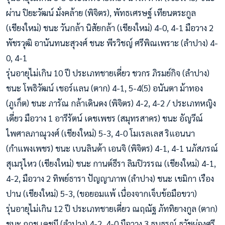
ผ่าน ปิยะวัฒน์ มั่งคล้าย (พิจิตร), พัทธเศรษฐ์ เทียนตระกูล
(เชียงใหม่) ชนะ วันกล้า นิสัยกล้า (เชียงใหม่) 4-0, 4-1 มือวาง 2
พัชรวุฒิ อานันทนะสุวงศ์ ชนะ พีรวิชญ์ ศรีพิณเพราะ (ลำปาง) 4-
0, 4-1
รุ่นอายุไม่เกิน 10 ปี ประเภทชายเดี่ยว ชวกร ภิรมย์กิจ (ลำปาง)
ชนะ โพธิวัฒน์ เชอร์แลน (ตาก) 4-1, 5-4(5) อนันตา ม้าทอง
(ภูเก็ต) ชนะ ภารัณ กล้าเดินดง (พิจิตร) 4-2, 4-2 / ประเภทหญิง
เดี่ยว มือวาง 1 อารีรัตน์ เดชเพชร (สมุทรสาคร) ชนะ อัญวีณ์
ไพศาลภาณุวงศ์ (เชียงใหม่) 5-3, 4-0 โมเรลเลส ริแอนนา
(กำแพงเพชร) ชนะ เบนลินด้า เอนจิ (พิจิตร) 4-1, 4-1 นภัสภรณ์
สุเมรุไหว (เชียงใหม่) ชนะ กานต์ธีรา ลิมปิวรรณ (เชียงใหม่) 4-1,
4-2, มือวาง 2 ทิพย์ธารา ปัญญาภาพ (ลำปาง) ชนะ เขมิกา เรือง
ปาน (เชียงใหม่) 5-3, (ขอยอมแพ้ เนื่องจากเจ็บข้อมือขวา)
รุ่นอายุไม่เกิน 12 ปี ประเภทชายเดี่ยว ณฤณัฐ ภัททิยางกูล (ตาก)
ชนะ กฤช เดชมี (ลำปาง) 4-2, 4-0 มือวาง 3 ธนธรณ์ ธวัชผ่องศรี