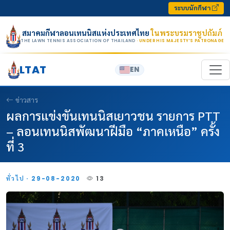
Skip to content
ระบบนักกีฬา
สมาคมกีฬาลอนเทนนิสแห่งประเทศไทย
ในพระบรมราชูปถัมภ์
THE LAWN TENNIS ASSOCIATION OF THAILAND
· UNDER HIS MAJESTY’S PATRONAGE
LTAT
EN
ข่าวสาร
ผลการแข่งขันเทนนิสเยาวชน รายการ PTT
– ลอนเทนนิสพัฒนาฝีมือ “ภาคเหนือ” ครั้ง
ที่ 3
ทั่วไป · 29-08-2020
13