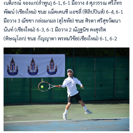
เนติภรณ์ จองแก(ลำพูน)ุ 6-1, 6-1 มือวาง 4 ศุภวรรณ ศรีภัทร
พัฒน์ (เชียงใหม่) ชนะ แม็คเคนซี แอชลี่ (ฟิลิปปินส์) 6-4, 6-1
มือวาง 3 ฌัชชา กล่อมกมล (สุโขทัย) ชนะ ศิรดา ศรีสุขวัฒนา
นันท์ (เชียงใหม่) 6-3, 6-1 มือวาง 2 ณัฎฐนิช คงสุจริต
(พิษณุโลก) ชนะ กัญญาดา พรหมวิชัย(เชียงใหม่) 6-1, 6-2