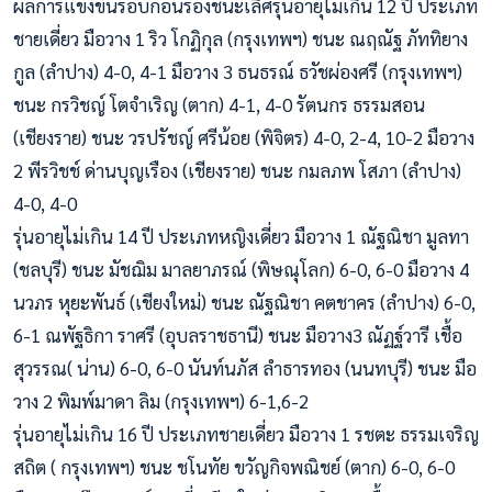
ผลการแข่งขันรอบก่อนรองชนะเลิศรุ่นอายุไม่เกิน 12 ปี ประเภท
ชายเดี่ยว มือวาง 1 ริว โกฏิกุล (กรุงเทพฯ) ชนะ ณฤณัฐ ภัททิยาง
กูล (ลำปาง) 4-0, 4-1 มือวาง 3 ธนธรณ์ ธวัชผ่องศรี (กรุงเทพฯ)
ชนะ กรวิชญ์ โตจำเริญ (ตาก) 4-1, 4-0 รัตนกร ธรรมสอน
(เชียงราย) ชนะ วรปรัชญ์ ศรีน้อย (พิจิตร) 4-0, 2-4, 10-2 มือวาง
2 พีรวิชช์ ด่านบุญเรือง (เชียงราย) ชนะ กมลภพ โสภา (ลำปาง)
4-0, 4-0
รุ่นอายุไม่เกิน 14 ปี ประเภทหญิงเดี่ยว มือวาง 1 ณัฐณิชา มูลทา
(ชลบุรี) ชนะ มัชฌิม มาลยาภรณ์ (พิษณุโลก) 6-0, 6-0 มือวาง 4
นวภร หุยะพันธ์ (เชียงใหม่) ชนะ ณัฐณิชา คตชาคร (ลำปาง) 6-0,
6-1 ณพัฐธิกา ราศรี (อุบลราชธานี) ชนะ มือวาง3 ณัฏฐ์วารี เชื้อ
สุวรรณ( น่าน) 6-0, 6-0 นันท์นภัส ลำธารทอง (นนทบุรี) ชนะ มือ
วาง 2 พิมพ์มาดา ลิม (กรุงเทพฯ) 6-1,6-2
รุ่นอายุไม่เกิน 16 ปี ประเภทชายเดี่ยว มือวาง 1 รชตะ ธรรมเจริญ
สถิต ( กรุงเทพฯ) ชนะ ชโนทัย ขวัญกิจพณิชย์ (ตาก) 6-0, 6-0