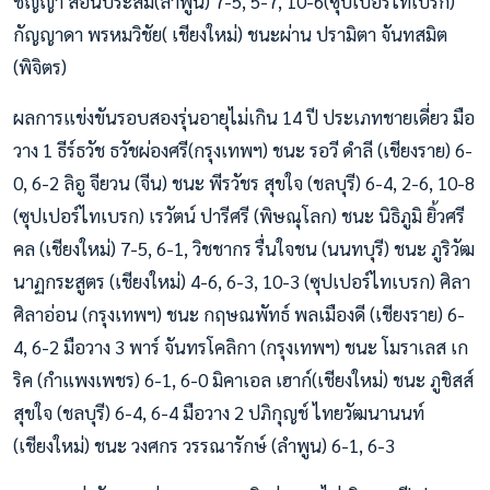
ชัญญา สอนประสม(ลำพูน) 7-5, 5-7, 10-6(ซุปเปอร์ไทเบรก)
กัญญาดา พรหมวิชัย( เชียงใหม่) ชนะผ่าน ปรามิตา จันทสมิต
(พิจิตร)
ผลการแข่งขันรอบสองรุ่นอายุไม่เกิน 14 ปี ประเภทชายเดี่ยว มือ
วาง 1 ธีร์ธวัช ธวัชผ่องศรี(กรุงเทพฯ) ชนะ รอวี ดำลี (เชียงราย) 6-
0, 6-2 ลิอู จียวน (จีน) ชนะ พีรวัชร สุขใจ (ชลบุรี) 6-4, 2-6, 10-8
(ซุปเปอร์ไทเบรก) เรวัตน์ ปารีศรี (พิษณุโลก) ชนะ นิธิภูมิ ยิ้วศรี
คล (เชียงใหม่) 7-5, 6-1, วิชชากร รื่นใจชน (นนทบุรี) ชนะ ภูริวัฒ
นาฏกระสูตร (เชียงใหม่) 4-6, 6-3, 10-3 (ซุปเปอร์ไทเบรก) ศิลา
ศิลาอ่อน (กรุงเทพฯ) ชนะ กฤษณพัทธ์ พลเมืองดี (เชียงราย) 6-
4, 6-2 มือวาง 3 พาร์ จันทรโคลิกา (กรุงเทพฯ) ชนะ โมราเลส เก
ริค (กำแพงเพชร) 6-1, 6-0 มิคาเอล เฮาก์(เชียงใหม่) ชนะ ภูชิสส์
สุขใจ (ชลบุรี) 6-4, 6-4 มือวาง 2 ปภิกุญช์ ไทยวัฒนานนท์
(เชียงใหม่) ชนะ วงศกร วรรณารักษ์ (ลำพูน) 6-1, 6-3