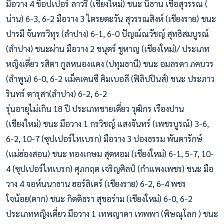
มือวาง 4 ช๊อปเปอร์ ลาวรี่ (เชียงใหม่) ชนะ นิธาน เชื้อสุวรรณ (
น่าน) 6-3, 6-2 มือวาง 3 ไตรยตะวัน สุวรรณสิงห์ (เชียงราย) ชนะ
ปารมี จันทรวิทุร (ลำปาง) 6-1, 6-0 ปัญณ์ณวัชญ์ สุทธิสมบูรณ์
(ลำปาง) ชนะผ่าน มือวาง 2 ชนุตร์ ชูหาญ (เชียงใหม่)/ ประเภท
หญิงเดี่ยว รสิตา กูลหนองแดง (ปทุมธานี) ชนะ อมลรดา ภคบวร
(ลำพูน) 6-0, 6-2 แม็คเคนซี คิมเบอลี (ฟิลิปปินส์) ชนะ ประภาว
รินทร์ ตารุสา(ลำปาง) 6-2, 6-2
รุ่นอายุไม่เกิน 18 ปี ประเภทชายเดี่ยว วุฒิกร เรืองปาน
(เชียงใหม่) ชนะ มือวาง 1 กรวิชญ์ แสงจันทร์ (เพชรบูรณ์) 3-6,
6-2, 10-7 (ซุปเปอร์ไทเบรก) มือวาง 3 ปองธรรม พันตารักษ์
(แม่ฮ่องสอน) ชนะ ทองเกษม สุดหอม (เชียงใหม่) 6-1, 5-7, 10-
4 (ซุปเปอร์ไทเบรก) ศุภกฤต เจริญศิลป์ (กำแพงเพชร) ชนะ มือ
วาง 4 จอห์นนาธาน ฮอร์ลิเดร์ (เชียงราย) 6-2, 6-4 พชร
ใจน้อย(ตาก) ชนะ กิตติธรา สุขอร่าม (เชียงใหม่) 6-0, 6-2
ประเภทหญิงเดี่ยว มือวาง 1 เทพญาดา เทพพา (พิษณุโลก ) ชนะ