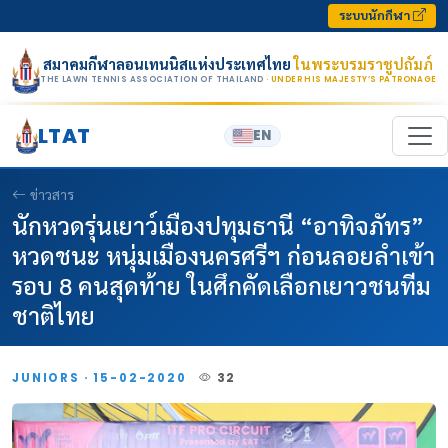
Skip to content
ระบบนักกีฬา
สมาคมกีฬาลอนเทนนิสแห่งประเทศไทย
ในพระบรมราชูปถัมภ์
THE LAWN TENNIS ASSOCIATION OF THAILAND
· UNDER HIS MAJESTY’S PATRONAGE
LTAT
EN
ข่าวสาร
นักหวดรุ่นเยาว์เมืองปทุมธานี “อาทิจภัทร”
หวดชนะ หนุ่มเมืองนครศรีฯ ก่อนลอยลำเข้า
รอบ 8 คนสุดท้าย ในศึกคัดเลือกเยาวชนทีม
ชาติไทย
JUNIORS · 15-02-2020
32