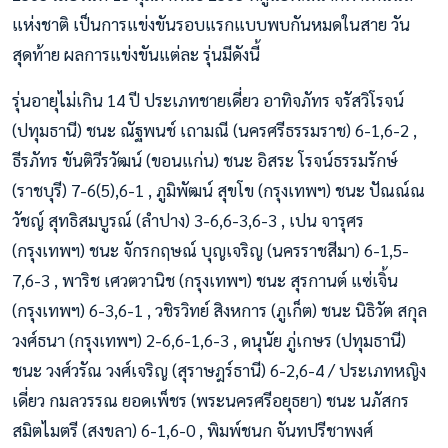
แห่งชาติ เป็นการแข่งขันรอบแรกแบบพบกันหมดในสาย วัน
สุดท้าย ผลการแข่งขันแต่ละ รุ่นมีดังนี้
รุ่นอายุไม่เกิน 14 ปี ประเภทชายเดี่ยว อาทิจภัทร จรัสวิโรจน์
(ปทุมธานี) ชนะ ณัฐพนช์ เถามณี (นครศรีธรรมราช) 6-1,6-2 ,
ธีรภัทร ขันติวีรวัฒน์ (ขอนแก่น) ชนะ อิสระ โรจน์ธรรมรักษ์
(ราชบุรี) 7-6(5),6-1 , ภูมิพัฒน์ สุขโข (กรุงเทพฯ) ชนะ ปัณณ์ณ
วัชญ์ สุทธิสมบูรณ์ (ลำปาง) 3-6,6-3,6-3 , เปน จารุศร
(กรุงเทพฯ) ชนะ จักรกฤษณ์ บุญเจริญ (นครราชสีมา) 6-1,5-
7,6-3 , พาริช เศวตวานิช (กรุงเทพฯ) ชนะ สุรกานต์ แซ่เจิ้น
(กรุงเทพฯ) 6-3,6-1 , วชิรวิทย์ สิงหการ (ภูเก็ต) ชนะ นิธิวัต สกุล
วงศ์ธนา (กรุงเทพฯ) 2-6,6-1,6-3 , ดนุนัย ภู่เกษร (ปทุมธานี)
ชนะ วงศ์วรัณ วงศ์เจริญ (สุราษฎร์ธานี) 6-2,6-4 / ประเภทหญิง
เดี่ยว กมลวรรณ ยอดเพ็ชร (พระนครศรีอยุธยา) ชนะ นภัสกร
สมิตไมตรี (สงขลา) 6-1,6-0 , พิมพ์ชนก จันทปรีชาพงศ์