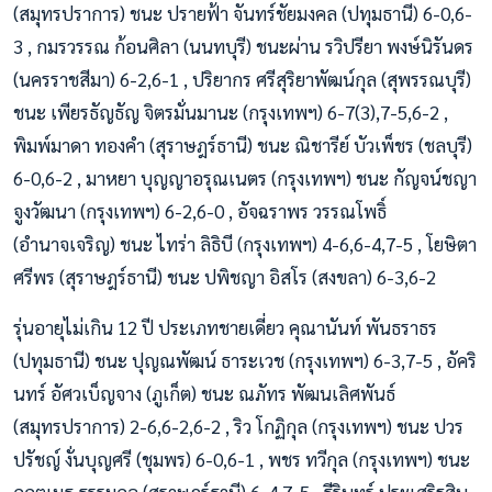
(สมุทรปราการ) ชนะ ปรายฟ้า จันทร์ชัยมงคล (ปทุมธานี) 6-0,6-
3 , กมรวรรณ ก้อนศิลา (นนทบุรี) ชนะผ่าน รวิปรียา พงษ์นิรันดร
(นครราชสีมา) 6-2,6-1 , ปริยากร ศรีสุริยาพัฒน์กุล (สุพรรณบุรี)
ชนะ เพียรธัญธัญ จิตรมั่นมานะ (กรุงเทพฯ) 6-7(3),7-5,6-2 ,
พิมพ์มาดา ทองคำ (สุราษฎร์ธานี) ชนะ ณิชารีย์ บัวเพ็ชร (ชลบุรี)
6-0,6-2 , มาหยา บุญญาอรุณเนตร (กรุงเทพฯ) ชนะ กัญจน์ชญา
จูงวัฒนา (กรุงเทพฯ) 6-2,6-0 , อัจฉราพร วรรณโพธิ์
(อำนาจเจริญ) ชนะ ไทร่า ลิธิบี (กรุงเทพฯ) 4-6,6-4,7-5 , โยษิตา
ศรีพร (สุราษฎร์ธานี) ชนะ ปพิชญา อิสโร (สงขลา) 6-3,6-2
รุ่นอายุไม่เกิน 12 ปี ประเภทชายเดี่ยว คุณานันท์ พันธราธร
(ปทุมธานี) ชนะ ปุญณพัฒน์ ธาระเวช (กรุงเทพฯ) 6-3,7-5 , อัคริ
นทร์ อัศวเบ็ญจาง (ภูเก็ต) ชนะ ณภัทร พัฒนเลิศพันธ์
(สมุทรปราการ) 2-6,6-2,6-2 , ริว โกฏิกุล (กรุงเทพฯ) ชนะ ปวร
ปรัชญ์ งั่นบุญศรี (ชุมพร) 6-0,6-1 , พชร ทวีกุล (กรุงเทพฯ) ชนะ