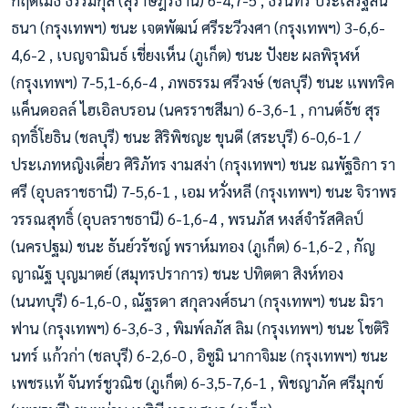
กฤตเมธ ธรรมกุล (สุราษฎร์ธานี) 6-4,7-5 , ธีรินทร์ ประเสริฐสิน
ธนา (กรุงเทพฯ) ชนะ เจตพัฒน์ ศรีระวีวงศา (กรุงเทพฯ) 3-6,6-
4,6-2 , เบญจามินธ์ เชี่ยงเห็น (ภูเก็ต) ชนะ ปังยะ ผลพิรุฬห์
(กรุงเทพฯ) 7-5,1-6,6-4 , ภพธรรม ศรีวงษ์ (ชลบุรี) ชนะ แพทริค
แค็นดอลล์ ไฮเอิลบรอน (นครราชสีมา) 6-3,6-1 , กานต์ธัช สุร
ฤทธิ์โยธิน (ชลบุรี) ชนะ สิริพิชญะ ขุนดี (สระบุรี) 6-0,6-1 /
ประเภทหญิงเดี่ยว ศิริภัทร งามสง่า (กรุงเทพฯ) ชนะ ณพัฐธิกา รา
ศรี (อุบลราชธานี) 7-5,6-1 , เอม หวั่งหลี (กรุงเทพฯ) ชนะ จิราพร
วรรณสุทธิ์ (อุบลราชธานี) 6-1,6-4 , พรนภัส หงส์จำรัสศิลป์
(นครปฐม) ชนะ ธันย์วรัชญ์ พราห์มทอง (ภูเก็ต) 6-1,6-2 , กัญ
ญาณัฐ บุญมาตย์ (สมุทรปราการ) ชนะ ปทิตตา สิงห์ทอง
(นนทบุรี) 6-1,6-0 , ณัฐรดา สกุลวงศ์ธนา (กรุงเทพฯ) ชนะ มิรา
ฟาน (กรุงเทพฯ) 6-3,6-3 , พิมพ์ลภัส ลิม (กรุงเทพฯ) ชนะ โชติริ
นทร์ แก้วก่า (ชลบุรี) 6-2,6-0 , อิซูมิ นากาจิมะ (กรุงเทพฯ) ชนะ
เพชรแท้ จันทร์ชูวณิช (ภูเก็ต) 6-3,5-7,6-1 , พิชญาภัค ศรีมุกข์