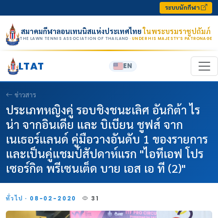
Skip to content
ระบบนักกีฬา
สมาคมกีฬาลอนเทนนิสแห่งประเทศไทย
ในพระบรมราชูปถัมภ์
THE LAWN TENNIS ASSOCIATION OF THAILAND
· UNDER HIS MAJESTY’S PATRONAGE
LTAT
EN
ข่าวสาร
ประเภทหญิงคู่ รอบชิงชนะเลิศ อันกิต้า ไร
น่า จากอินเดีย และ บิเบียน ชูฟส์ จาก
เนเธอร์แลนด์ คู่มือวางอันดับ 1 ของรายการ
และเป็นคู่แชมป์สัปดาห์แรก "ไอทีเอฟ โปร
เซอร์กิต พรีเซนเต็ด บาย เอส เอ ที (2)"
ทั่วไป · 08-02-2020
31