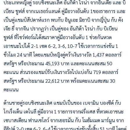
ประเภทหญิงคู่ รอบชิงชนะเลิศ อันกิต้า ไรน่า จากอินเดีย และ บิ
เบียน ชูฟส์ จากเนเธอร์แลนด์ คู่มือวางอันดับ 1ของรายการ และ
เป็นคู่แชมป์สัปดาห์แรก พบกับ อินูเอะ มิยาบิ จากญี่ปุ่น กับ คัง
เจีย ยี่ จากจีน ปรากฏว่า เป็นคู่ของ อันกิต้า ไรน่า กับ บิเบียน
ชูฟส์ ที่โชว์ฟอร์มได้สมราคาคู่มือวางอันดับ 1 ช่วยกันหวด
เอาชนะไปได้ 2-1 เซต 6-2, 3-6, 10-7 ใช้เวลาการแข่งขัน 1
ชั่วโมง 24 นาที โดยแชมป์หญิงคู่คว้าเงินรางวัล 1,437 ดอลลาร์
สหรัฐฯ หรือประมาณ 45,193 บาท และคะแนนสะสม 50
คะแนน ส่วนรองแชมป์รับเงินรางวัลไปแบ่งกัน 719 ดอลลาร์
สหรัฐฯ หรือประมาณ 22,612 บาท พร้อมคะแนนสะสม 30
คะแนน
ด้านชายคู่รอบชิงชนะเลิศ แชมป์เป็นของ เบจามิน บองซีด์ กับ
โกเร็งเต็น เดโนลี คู่มือวาง 1 รายการจากฝรั่งเศส ที่หวดเอาชนะ
เซบาสเตียน ฟานเซโลว์ จากเยอรมัน กับ โมฮัมเมด มาร์มูน จาก
อียิปต์ 2-0 เซต 6-2, 6-4 ใช้เวลาการแข่งขันทั้งสิ้น 51 นาที โดยคู่