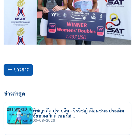
ข่าวสาร
ข่าวล่าสุด
พิชญาภัค ปราบจีน - วีรวิชญ์ เฉือนชนะ ประเดิม
ชัยหวดเวิลด์ เทนนิส…
03-08-2026