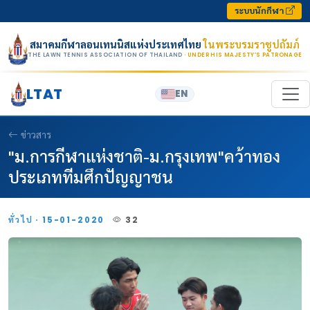
Skip to content
ระบบนักกีฬา
สมาคมกีฬาลอนเทนนิสแห่งประเทศไทย
ในพระบรมราชูปถัมภ์
THE LAWN TENNIS ASSOCIATION OF THAILAND
· UNDER HIS MAJESTY’S PATRONAGE
LTAT
EN
ข่าวสาร
"ม.การกีฬาแห่งชาติ-ม.กรุงเทพ"คว้าทอง
ประเภททีมศึกปัญญาชน
ทั่วไป · 15-01-2020
32