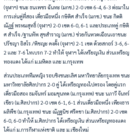
(จุฬาฯ) ชนะ ธนเพชร ฉันทะ (มกช.) 2-0 เซต 6-4, 6-3 ต่อมาใน
การเล่นคู่ที่สอง เดี่ยวมือหนึ่ง กษิดิศ สำเร็จ (มกช.) ชนะ กิตติ
ณัฏฐ์ พรหมสุทธิ์ (จุฬาฯ) 2-0 เซต 6-0, 6-1 และประเภทคู่ กษิดิ
ศ สำเร็จ /ฐานทัพ สุขสำราญ (มกช.) ช่วยกันหวดเฉือนเอาชนะ
ปรัชญา อิสโร /พิชญะ คงตั้ง (จุฬาฯ) 2-1 เซต ด้วยสกอร์ 3-6, 6-
2 และ 7-6 ไทเบรก 7-2 ทำให้ จุฬาฯ ได้เหรียญเงิน ส่วนเหรียญ
ทองแดง ได้แก่ ม.มหิดล และ ม.กรุงเทพ
ส่วนประเภททีมหญิง รอบชิงชนะเลิศ มหาวิทยาลัยกรุงเทพ ชนะ
มหาวิทยาลัยศิลปากร 2-0 คู่ ได้เหรียญทองไปครอง โดยคู่แรก
เดี่ยวมือสอง ธมจันทร์ มอมขุนทด (ม.กรุงเทพ) ชนะ นภาวี จันทร์
เขียว (ม.ศิลปากร) 2-0 เซต 6-1, 6-1 ส่วนเดี่ยวมือหนึ่ง เพียงธาร
ผลิพืช (ม.กรุงเทพ) ชนะ ณัฏฐนิช ศรีคชา (ม.ศิลปากร) 2-0 เซต
6-0, 6-0 ทำให้ ม.ศิลปากร ได้เหรียญเงิน ส่วนเหรียญทองแดง
ได้แก่ ม.การกีฬาแห่งชาติ และ ม.เชียงใหม่