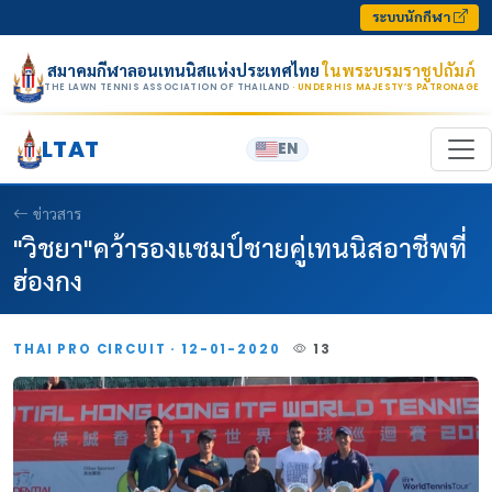
Skip to content
ระบบนักกีฬา
สมาคมกีฬาลอนเทนนิสแห่งประเทศไทย
ในพระบรมราชูปถัมภ์
THE LAWN TENNIS ASSOCIATION OF THAILAND
· UNDER HIS MAJESTY’S PATRONAGE
LTAT
EN
ข่าวสาร
"วิชยา"คว้ารองแชมป์ชายคู่เทนนิสอาชีพที่
ฮ่องกง
THAI PRO CIRCUIT · 12-01-2020
13