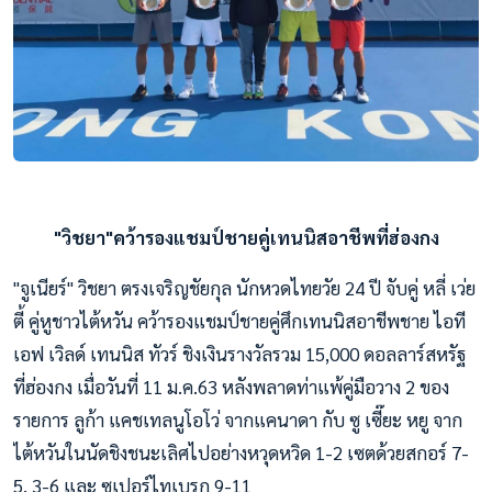
"วิชยา"คว้ารองแชมป์ชายคู่เทนนิสอาชีพที่ฮ่องกง
"จูเนียร์" วิชยา ตรงเจริญชัยกุล นักหวดไทยวัย 24 ปี จับคู่ หลี่ เว่ย
ตี้ คู่หูชาวไต้หวัน คว้ารองแชมป์ชายคู่ศึกเทนนิสอาชีพชาย ไอที
เอฟ เวิลด์ เทนนิส ทัวร์ ชิงเงินรางวัลรวม 15,000 ดอลลาร์สหรัฐ
ที่ฮ่องกง เมื่อวันที่ 11 ม.ค.63 หลังพลาดท่าแพ้คู่มือวาง 2 ของ
รายการ ลูก้า แคชเทลนูโอโว่ จากแคนาดา กับ ซู เซี๊ยะ หยู จาก
ไต้หวันในนัดชิงชนะเลิศไปอย่างหวุดหวิด 1-2 เซตด้วยสกอร์ 7-
5, 3-6 และ ซูเปอร์ไทเบรก 9-11