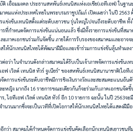
สมบัติ เอื้อมมงคล ประธานสหพันธ์เทนนิสแห่งเอเชีย(เอทีเอฟ) ในฐ
คมแห่งประเทศไทยในพระบรมราชูปถัมภ์ เปิดเผยว่า ในปี 2563 ตั้ง
รแข่งขันเทนนิสตั้งแต่ระดับเยาวชน รุ่นใหญ่ไปจนถึงระดับอาชีพ ทั
การที่กำหนดจัดการแข่งขันแน่นอนแล้ว ซึ่งมีทั้งรายการแข่งขันที่ส
งและภาคเอกชนร่วมกันจัดขึ้น ภายใต้การรับรองของสมาคมและอาจจะม
กาสให้นักเทนนิสไทยได้พัฒนาฝีมือและเข้าร่วมการแข่งขันลุ้นทำผลงา
ต่อว่า ในจำนวนดังกล่าวสมาคมได้รับเป็นเจ้าภาพจัดการแข่งขันเ
อฟ เวิลด์ เทนนิส ทัวร์ จูเนียร์" ของสหพันธ์เทนนิสนานาชาติ(ไอที
จัดการแข่งขันระดับอาชีพมีการชิงเงินรางวัลและสะสมคะแนนอันดับ
ยและหญิง มากถึง 16 รายการขณะเดียวกันก็จะร่วมกับภาคเอกชนจัดขึ้น
การ, ไอทีเอฟ เวิลด์ เทนนิส ทัวร์ อีก 10 รายการ ฉะนั้น ในปี 2563จะ
ันจำนวนมากซึ่งจะเป็นเวทีที่เปิดโอกาสให้นักเทนนิสไทยได้แสดงฝ
วอีกว่า สมาคมได้กำหนดจัดการแข่งขันคัดเลือกนักเทนนิสเยาวชนที