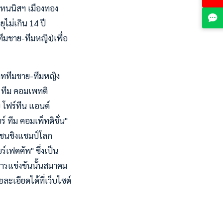
าเทนนิสฯ เมืองทอง
ุไม่เกิน 14 ปี
มชาย-ทีมหญิง)เพื่อ
เภททีมชาย-ทีมหญิง
ฟ์ ทีม คอมเพทติ
 โฟร์ทีน แอนด์
์ ทีม คอมเพ็ทติชั่น"
าวชนชิงแชมป์โลก
์เฟดคัพ" ซึ่งเป็น
การแข่งขันนั้นสมาคม
ะเอียดได้ที่เว็บไซต์