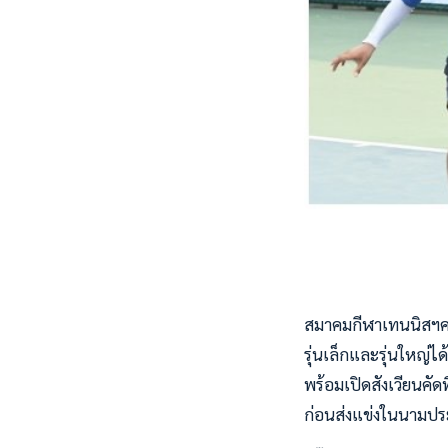
สมาคมกีฬาเทนนิสฯคลอ
รุ่นเล็กและรุ่นใหญ่
พร้อมเปิดสังเวียนคัดท
ก่อนส่งแข่งในนามป