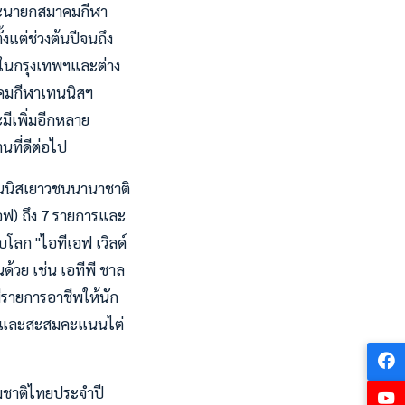
านะนายกสมาคมกีฬา
แต่ช่วงต้นปีจนถึง
้งในกรุงเทพฯและต่าง
มาคมกีฬาเทนนิสฯ
ีเพิ่มอีกหลาย
นที่ดีต่อไป
ทนนิสเยาวชนนานาชาติ
เอฟ) ถึง 7 รายการและ
โลก "ไอทีเอฟ เวิลด์
ด้วย เช่น เอทีพี ชาล
มีรายการอาชีพให้นัก
ีมือและสะสมคะแนนไต่
มชาติไทยประจําปี