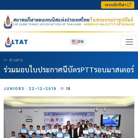
Skip to content
ระบบนักกีฬา
สมาคมกีฬาลอนเทนนิสแห่งประเทศไทย
ในพระบรมราชูปถัมภ์
THE LAWN TENNIS ASSOCIATION OF THAILAND
· UNDER HIS MAJESTY’S PATRONAGE
LTAT
EN
ข่าวสาร
ร่วมมอบใบประกาศนีบัตรPTTรอบมาสเตอร์
JUNIORS · 22-12-2019
18