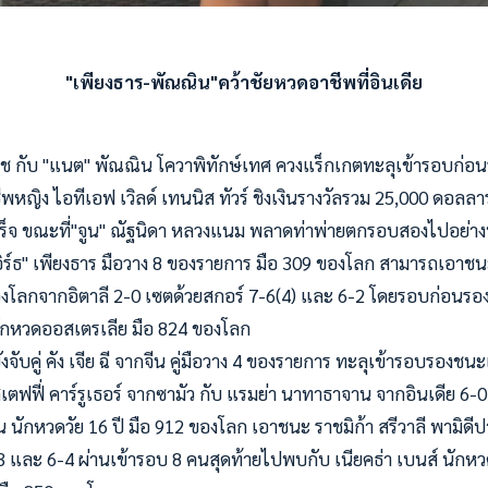
"เพียงธาร-พัณณิน"คว้าชัยหวดอาชีพที่อินเดีย
ลิพืช กับ "แนต" พัณณิน โควาพิทักษ์เทศ ควงแร็กเกตทะลุเข้ารอบก่
หญิง ไอทีเอฟ เวิลด์ เทนนิส ทัวร์ ชิงเงินรางวัลรวม 25,000 ดอลลาร์ส
เร็จ ขณะที่"จูน" ณัฐนิดา หลวงแนม พลาดท่าพ่ายตกรอบสองไปอย่าง
อิร์ธ" เพียงธาร มือวาง 8 ของรายการ มือ 309 ของโลก สามารถเอาชนะ 
องโลกจากอิตาลี 2-0 เซตด้วยสกอร์ 7-6(4) และ 6-2 โดยรอบก่อนรอ
 นักหวดออสเตรเลีย มือ 824 ของโลก
งจับคู่ คัง เจีย ฉี จากจีน คู่มือวาง 4 ของรายการ ทะลุเข้ารอบรองชนะเลิ
ตฟฟี่ คาร์รูเธอร์ จากซามัว กับ แรมย่า นาทาธาจาน จากอินเดีย 6-
 นักหวดวัย 16 ปี มือ 912 ของโลก เอาชนะ ราชมิก้า สรีวาลี พามิดี
-3 และ 6-4 ผ่านเข้ารอบ 8 คนสุดท้ายไปพบกับ เนียคธ่า เบนส์ นั