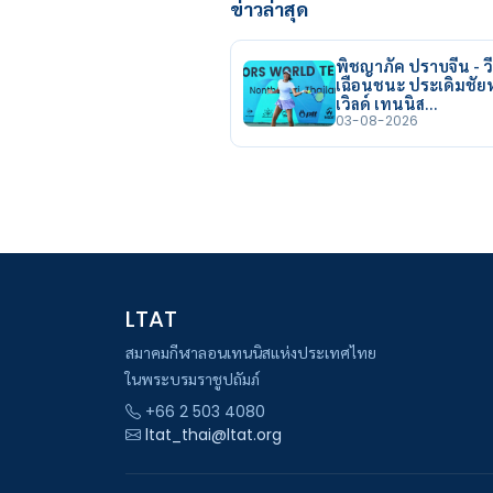
ข่าวล่าสุด
พิชญาภัค ปราบจีน - วี
เฉือนชนะ ประเดิมชั
เวิลด์ เทนนิส…
03-08-2026
LTAT
สมาคมกีฬาลอนเทนนิสแห่งประเทศไทย
ในพระบรมราชูปถัมภ์
+66 2 503 4080
ltat_thai@ltat.org