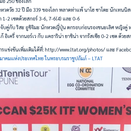
 มือ 250 ของโลก
ักหวดวัย 32 ปี มือ 339 ของโลก พลาดท่าแพ้ นาโฮ ซาโตะ นักเทนนิสญ
ก 1-2 เซตด้วยสกอร์ 3-6, 7-6(4) และ 0-6
จับคู่กับ ริสะ อูชิจิมะ นักหวดญี่ปุ่น ตกรอบก่อนรองชนะเลิศ หญิงคู่ ห
ก้ อิเครี่ จากนอร์เว กับ แคธาริน่า ยาชิน่า จากรัสเซีย 0-2 เซต ด้วย
ข่งขันเพิ่มเติมได้ที่: http://www.ltat.org/photos/ และ Faceb
มาคมแห่งประเทศไทย ในพระบรมราชูปถัมภ์ – LTAT