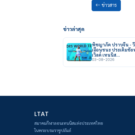
ข่าวสาร
ข่าวล่าสุด
พิชญาภัค ปราบจีน - วี
เฉือนชนะ ประเดิมชั
เวิลด์ เทนนิส…
03-08-2026
LTAT
สมาคมกีฬาลอนเทนนิสแห่งประเทศไทย
ในพระบรมราชูปถัมภ์