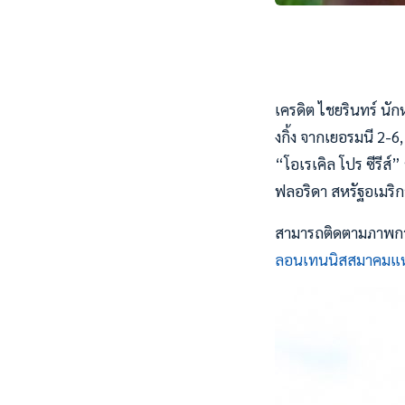
เครดิต ไชยรินทร์ นัก
งกิ้ง จากเยอรมนี 2-6
“โอเรเคิล โปร ซีรีส์
ฟลอริดา สหรัฐอเมริกา
สามารถติดตามภาพการ
ลอนเทนนิสสมาคมแห่