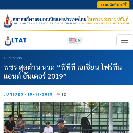
Skip to content
ระบบนักกีฬา
สมาคมกีฬาลอนเทนนิสแห่งประเทศไทย
ในพระบรมราชูปถัมภ์
THE LAWN TENNIS ASSOCIATION OF THAILAND
· UNDER HIS MAJESTY’S PATRONAGE
LTAT
EN
ข่าวสาร
พชร สุดต้าน หวด “พีทีที เอเชี่ยน โฟร์ทีน
แอนด์ อันเดอร์ 2019”
JUNIORS · 10-11-2019
12