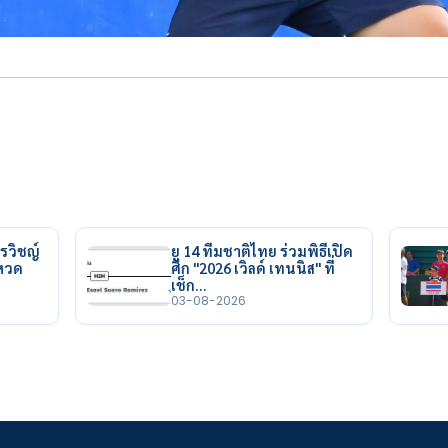
รวิชญ์
ยู 14 ทีมชาติไทย ร่วมพิธีเปิด
ยหวด
ศึก "2026 เวิลด์ เทนนิส" ที่
เช็ก…
03-08-2026