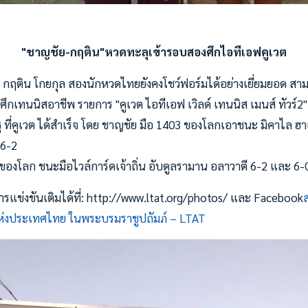
"ชาญชัย-กฤติน"หวดทะลุเข้ารอบสองศึกไอทีเอฟคูเวต
 กฤติน โกยกุล สองนักหวดไทยยังคงโชว์ฟอร์มได้อย่างเยี่ยมยอด สา
ศึกเทนนิสอาชีพ รายการ "คูเวต ไอทีเอฟ เวิลด์ เทนนิส เมนส์ ทัวร์2" 
 ที่คูเวต ได้สำเร็จ โดย ชาญชัย มือ 1403 ของโลกเอาชนะ มิคาไล ฮา
 6-2
 ของโลก ชนะมือไวล์การ์ดเจ้าถิ่น อับดูลรามาน อลาวาตี 6-2 และ 6-
แข่งขันเติมได้ที่: http://www.ltat.org/photos/ และ Facebook
งประเทศไทย ในพระบรมราชูปถัมภ์ – LTAT