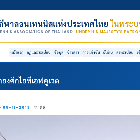
กีฬาลอนเทนนิสแห่งประเทศไทย
ในพระบร
TENNIS ASSOCIATION OF THAILAND
· UNDER HIS MAJESTY’S PATR
หน้าแรก
กฎและระเบียบ
ข้อมูล
ข่าวสาร
การแข่งขัน
อันดับ
ลงทะเบียน
เ
องศึกไอทีเอฟคูเวต
· 08-11-2019
35