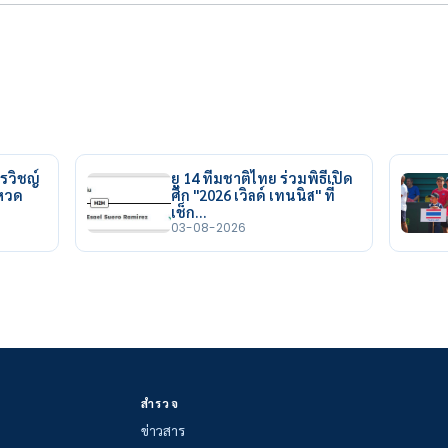
รวิชญ์
ยู 14 ทีมชาติไทย ร่วมพิธีเปิด
ยหวด
ศึก "2026 เวิลด์ เทนนิส" ที่
เช็ก…
03-08-2026
สำรวจ
ข่าวสาร