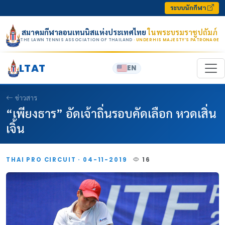
Skip to content
ระบบนักกีฬา
สมาคมกีฬาลอนเทนนิสแห่งประเทศไทย
ในพระบรมราชูปถัมภ์
THE LAWN TENNIS ASSOCIATION OF THAILAND
· UNDER HIS MAJESTY’S PATRONAGE
LTAT
EN
ข่าวสาร
“เพียงธาร” อัดเจ้าถิ่นรอบคัดเลือก หวดเสิ่น
เจิ้น
THAI PRO CIRCUIT · 04-11-2019
16