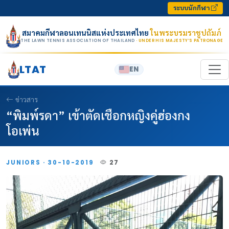
Skip to content
ระบบนักกีฬา
สมาคมกีฬาลอนเทนนิสแห่งประเทศไทย
ในพระบรมราชูปถัมภ์
THE LAWN TENNIS ASSOCIATION OF THAILAND
· UNDER HIS MAJESTY’S PATRONAGE
LTAT
EN
ข่าวสาร
“พิมพ์รดา” เข้าตัดเชือกหญิงคู่ฮ่องกง
โอเพ่น
JUNIORS · 30-10-2019
27