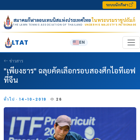
Skip to content
ระบบนักกีฬา
สมาคมกีฬาลอนเทนนิสแห่งประเทศไทย
ในพระบรมราชูปถัมภ์
THE LAWN TENNIS ASSOCIATION OF THAILAND
· UNDER HIS MAJESTY’S PATRONAGE
LTAT
EN
ข่าวสาร
"เพียงธาร" ฉลุยคัดเลือกรอบสองศึกไอทีเอฟ
ที่จีน
ทั่วไป · 14-10-2019
26