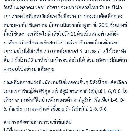
วันที่ 14 ตุลาคม 2562 อริศรา จงหม่า นักหวดไทย วัย 16 ปี มือ
1952 ของไอทีเอฟเวิลด์แรงกิ้ง มือวาง 15 ของรอบคัดเลือก ลง
สนามพบกับ ชินดา สม นักเทนนิสจากกัมพูชา วัย 20 ปี ซึ่งแมทช์
นี้แม้ ชินดา จะเสิร์ฟไม่ดี เสียไปถึง 11 ดับเบิ้ลฟลอท์ แต่ก็ยัง
อาศัยการยิงสโตรกพลิกสถานการณ์เอาตัวรอดเก็บแต้มและ
เอาชนะไปได้สำเร็จ 2-0 เซตด้วยสกอร์ 6-4 และ 6-2 ใช้เวลาทั้ง
สิ้น 1 ชั่วโมง 22 นาที ผ่านเข้ารอบต่อไปได้ ส่วน อริศรา มีอันต้อง
ตกรอบไปอย่างน่าเสียดาย
ขณะที่ผลการแข่งขันนักเทนนิสไทยคนอื่นๆ มีดังนี้ รอบคัดเลือก
รอบแรก พิชญ์ภัค ศิริกุล แพ้ อิคูมิ ยามาซากิ (ญี่ปุ่น) 1-6, 0-6, ใจ
เพ็ชร อานนท์ทวีศิลป์ แพ้ นาเดซด้า คาล์ตูริน่า (รัสเซีย) 1-6, 0-
6, ภัณฑิลา นามวงศ์ แพ้ เซี๊ยะ ยู่ ถิง (ไต้หวัน) 1-6, 0-6
สามารถติดตามภาพการแข่งขันเติม
ได้ที่: http://www.ltat.org/photos/ และ Facebook
สมาคม