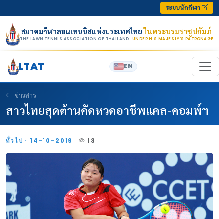
Skip to content
ระบบนักกีฬา
สมาคมกีฬาลอนเทนนิสแห่งประเทศไทย
ในพระบรมราชูปถัมภ์
THE LAWN TENNIS ASSOCIATION OF THAILAND
· UNDER HIS MAJESTY’S PATRONAGE
LTAT
EN
ข่าวสาร
สาวไทยสุดต้านคัดหวดอาชีพแคล-คอมพ์ฯ
ทั่วไป · 14-10-2019
13