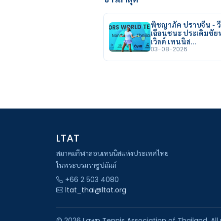
พิชญาภัค ปราบจีน - วี
เฉือนชนะ ประเดิมชั
เวิลด์ เทนนิส…
03-08-2026
LTAT
สมาคมกีฬาลอนเทนนิสแห่งประเทศไทย
ในพระบรมราชูปถัมภ์
+66 2 503 4080
ltat_thai@ltat.org
© 2026 Lawn Tennis Association of Thailand. All 