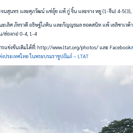
นสุนทร และศุภวัฒน์ แซ่อุ้ย แพ้ กู่ จิ้น และจาง หยู (1-จีน) 4-5(3),
นะเลิศ ภัทรวดี อธิษฐ์โภคิน และกัญญธมล ยอดสนิท แพ้ เยลิซาเวต้า
น/ฮ่องกง) 0-4, 1-4
แข่งขันเติมได้ที่: http://www.ltat.org/photos/ และ Facebook
งประเทศไทย ในพระบรมราชูปถัมภ์ – LTAT