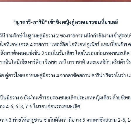
"ญาตาวี-ภาวินี" เข้าชิงหญิงคู่หวดเยาวชนที่มาเลย์
ินี ร่วมรักษ์ ในฐานะคู่มือวาง 2 ของรายการ ผนึกกำลังผ่านเข้าสู่ร
อทีเอฟ เกรด 4 รายการ "เพอร์ลิส ไอทีเอฟ จูเนียร์ แชมเปี้ยนชิพ ครั้ง
คม หลังจากต้องลงแข่งขัน 2 รอบในวันเดียว โดยในรอบก่อนรองชนะเลิศ
จากอินโดนีเซีย คาร์ติกา วิเซชา เทวี ลาราซาติ และเจสซิก้า คริสต้า 
 คู่สาวไทยเอาชนะคู่มือวาง 4 จากคาซัคสถาน คาริน่า ริซวาโนว่า 
เป็นมือวาง 6 ยังผ่านเข้ารอบรองชนะเลิศประเภทหญิงเดี่ยว ด้วยชัยชน
งกง 4-6, 6-3, 7-5 ในรอบก่อนรองชนะเลิศ
มือวาง 3 พ่ายให้อารูซาน ซากันดิโคว่า มือวาง 5 จากคาซัคสถาน 2-6, 1