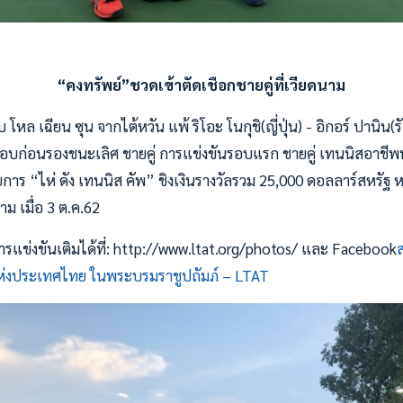
“คงทรัพย์”ชวดเข้าตัดเชือกชายคู่ที่เวียดนาม
บ โหล เฉียน ซุน จากไต้หวัน แพ้ ริโอะ โนกุชิ(ญี่ปุ่น) - อิกอร์ ปานิน(รั
รอบก่อนรองชนะเลิศ ชายคู่ การแข่งขันรอบแรก ชายคู่ เทนนิสอาชี
รายการ “ไห่ ดัง เทนนิส คัพ” ชิงเงินรางวัลรวม 25,000 ดอลลาร์สหรั
ม เมื่อ 3 ต.ค.62
แข่งขันเติมได้ที่: http://www.ltat.org/photos/ และ Facebook
งประเทศไทย ในพระบรมราชูปถัมภ์ – LTAT