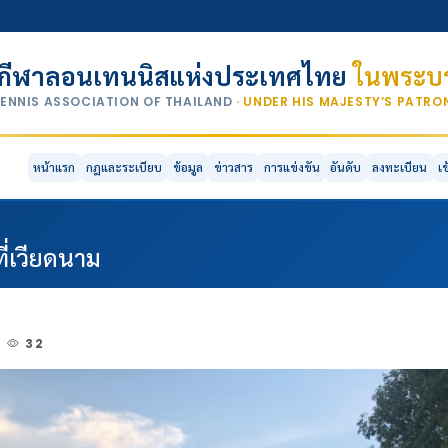
กีฬาลอนเทนนิสแห่งประเทศไทย
ในพระบร
TENNIS ASSOCIATION OF THAILAND
· UNDER HIS MAJESTY’S PATR
หน้าแรก
กฎและระเบียบ
ข้อมูล
ข่าวสาร
การแข่งขัน
อันดับ
ลงทะเบียน
เ
ี่เวียดนาม
32