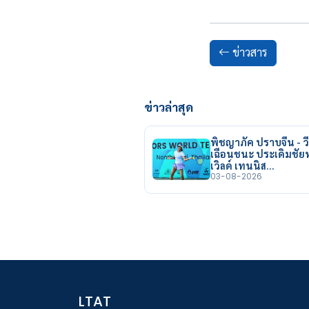
ข่าวสาร
ข่าวล่าสุด
พิชญาภัค ปราบจีน - วี
เฉือนชนะ ประเดิมชั
เวิลด์ เทนนิส…
03-08-2026
LTAT