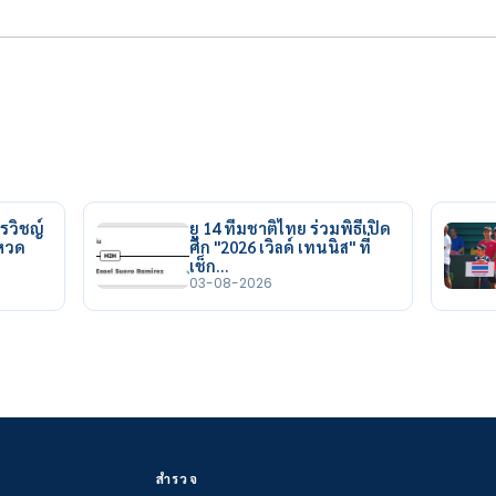
รวิชญ์
ยู 14 ทีมชาติไทย ร่วมพิธีเปิด
ยหวด
ศึก "2026 เวิลด์ เทนนิส" ที่
เช็ก…
03-08-2026
สำรวจ