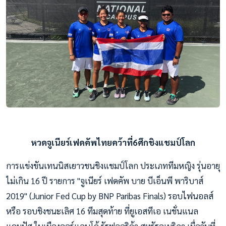
หวดจูเนียร์เฟดคัพไทยคว้าที่6ศึกชิงแชมป์โลก
การแข่งขันเทนนิสเยาวชนชิงแชมป์โลก ประเภททีมหญิง รุ่นอายุ
ไม่เกิน 16 ปี รายการ "จูเนียร์ เฟดคัพ บาย บีเอ็นพี พาริบาส์
2019" (Junior Fed Cup by BNP Paribas Finals) รอบไฟนอลส์
หรือ รอบชิงชนะเลิศ 16 ทีมสุดท้าย ที่ยูเอสทีเอ เนชั่นแนล
แคมปัส ในเมืองออร์แลนโด้ รัฐฟลอริด้า สหรัฐอเมริกา เมื่อวันที่