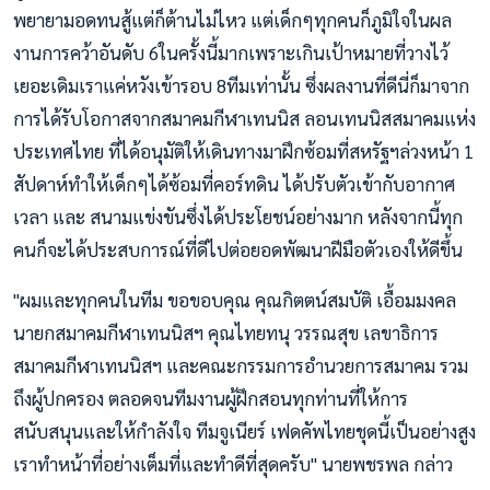
พยายามอดทนสู้แต่ก็ต้านไม่ไหว แต่เด็กๆทุกคนก็ภูมิใจในผล
งานการคว้าอันดับ 6ในครั้งนี้มากเพราะเกินเป้าหมายที่วางไว้
เยอะเดิมเราแค่หวังเข้ารอบ 8ทีมเท่านั้น ซึ่งผลงานที่ดีนี่ก็มาจาก
การได้รับโอกาสจากสมาคมกีฬาเทนนิส ลอนเทนนิสสมาคมแห่ง
ประเทศไทย ที่ได้อนุมัติให้เดินทางมาฝึกซ้อมที่สหรัฐฯล่วงหน้า 1
สัปดาห์ทำให้เด็กๆได้ซ้อมที่คอร์ทดิน ได้ปรับตัวเข้ากับอากาศ
เวลา และ สนามแข่งขันซึ่งได้ประโยชน์อย่างมาก หลังจากนี้ทุก
คนก็จะได้ประสบการณ์ที่ดีไปต่อยอดพัฒนาฝีมือตัวเองให้ดีขึ้น
"ผมและทุกคนในทีม ขอขอบคุณ คุณกิตตน์สมบัติ เอื้อมมงคล
นายกสมาคมกีฬาเทนนิสฯ คุณไทยทนุ วรรณสุข เลขาธิการ
สมาคมกีฬาเทนนิสฯ และคณะกรรมการอำนวยการสมาคม รวม
ถึงผู้ปกครอง ตลอดจนทีมงานผู้ฝึกสอนทุกท่านที่ให้การ
สนับสนุนและให้กำลังใจ ทีมจูเนียร์ เฟดคัพไทยชุดนี้เป็นอย่างสูง
เราทำหน้าที่อย่างเต็มที่และทำดีที่สุดครับ" นายพชรพล กล่าว