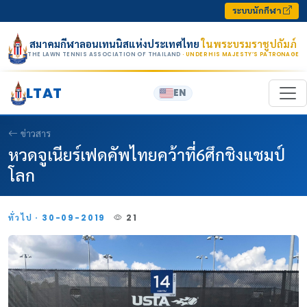
Skip to content
ระบบนักกีฬา
สมาคมกีฬาลอนเทนนิสแห่งประเทศไทย
ในพระบรมราชูปถัมภ์
THE LAWN TENNIS ASSOCIATION OF THAILAND
· UNDER HIS MAJESTY’S PATRONAGE
LTAT
EN
ข่าวสาร
หวดจูเนียร์เฟดคัพไทยคว้าที่6ศึกชิงแชมป์
โลก
ทั่วไป · 30-09-2019
21