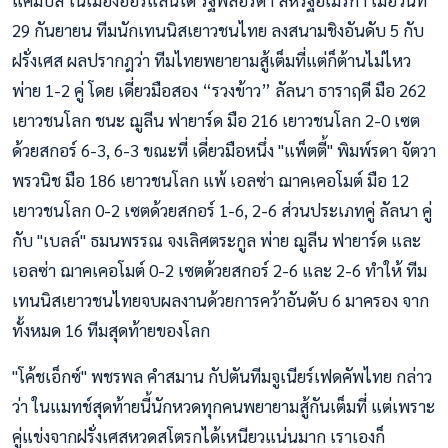
29 กันยายน ทีมนักเทนนิสเยาวชนไทย ลงสนามชิงอันดับ 5 กับ
ฝรั่งเศส ผลปรากฎว่า ทีมไทยพยายามสู้เต็มที่แต่ก็ต้านไม่ไหว
พ่าย 1-2 คู่ โดย เดี่ยวมือสอง “รวงข้าว” ลัลนา ธาราฤดี มือ 262
เยาวชนโลก ชนะ ฌูลีน ฟายาร์ด มือ 216 เยาวชนโลก 2-0 เซต
ด้วยสกอร์ 6-3, 6-3 ขณะที่ เดี่ยวมือหนึ่ง "แพ็ตตี้" พิมพ์รดา จัตวา
พรวนิช มือ 186 เยาวชนโลก แพ้ เอลซ่า ฌาคเคอโมต์ มือ 12
เยาวชนโลก 0-2 เซตด้วยสกอร์ 1-6, 2-6 ส่วนประเภทคู่ ลัลนา คู่
กับ "เบลล์" ธมนพรรณ จงเลิศตระกูล พ่าย ฌูลีน ฟายาร์ด และ
เอลซ่า ฌาคเคอโมต์ 0-2 เซตด้วยสกอร์ 2-6 และ 2-6 ทำให้ ทีม
เทนนิสเยาวชนไทยจบผลงานด้วยการคว้าอันดับ 6 มาครอง จาก
ทั้งหมด 16 ทีมสุดท้ายของโลก
"โค้ชเอ็กซ์" พชรพล คำสมาน กัปตันทีมจูเนียร์เฟดคัพไทย กล่าว
ว่า ในแมทช์สุดท้ายนี้นักหวดทุกคนพยายามสู้กันเต็มที่ แต่เพราะ
คู่แข่งจากฝรั่งเศสหวดสโตรกได้เหนียวแน่นมาก เราเองก็