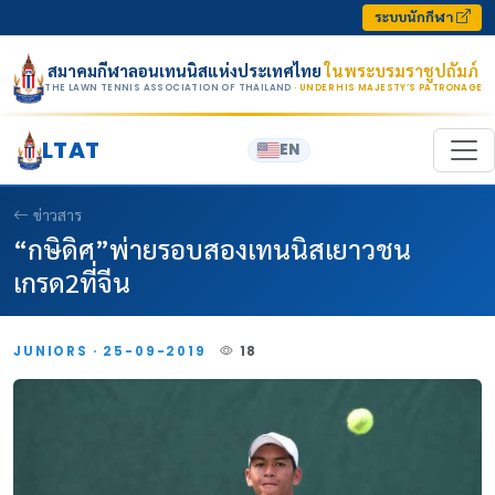
Skip to content
ระบบนักกีฬา
สมาคมกีฬาลอนเทนนิสแห่งประเทศไทย
ในพระบรมราชูปถัมภ์
THE LAWN TENNIS ASSOCIATION OF THAILAND
· UNDER HIS MAJESTY’S PATRONAGE
LTAT
EN
ข่าวสาร
“กษิดิศ”พ่ายรอบสองเทนนิสเยาวชน
เกรด2ที่จีน
JUNIORS · 25-09-2019
18