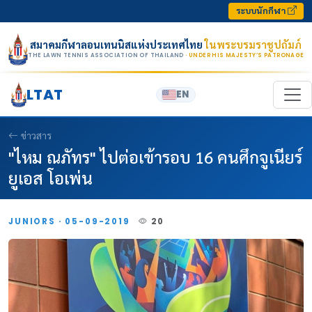
Skip to content
ระบบนักกีฬา
สมาคมกีฬาลอนเทนนิสแห่งประเทศไทย
ในพระบรมราชูปถัมภ์
THE LAWN TENNIS ASSOCIATION OF THAILAND
· UNDER HIS MAJESTY’S PATRONAGE
LTAT
EN
ข่าวสาร
"ไหม ณภัทร" ไปต่อเข้ารอบ 16 คนศึกจูเนียร์
ยูเอส โอเพ่น
JUNIORS · 05-09-2019
20