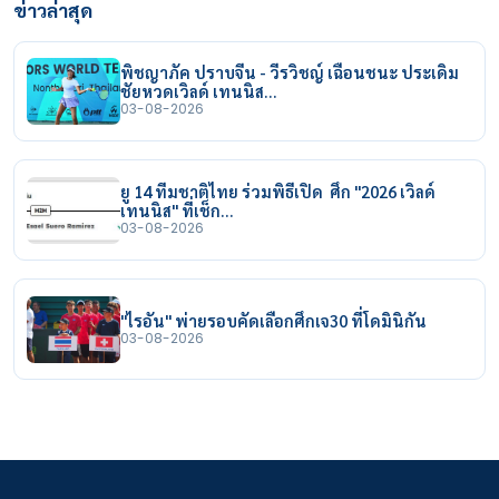
ข่าวล่าสุด
พิชญาภัค ปราบจีน - วีรวิชญ์ เฉือนชนะ ประเดิม
ชัยหวดเวิลด์ เทนนิส…
03-08-2026
ยู 14 ทีมชาติไทย ร่วมพิธีเปิด ศึก "2026 เวิลด์
เทนนิส" ที่เช็ก…
03-08-2026
"ไรอัน" พ่ายรอบคัดเลือกศึกเจ30 ที่โดมินิกัน
03-08-2026