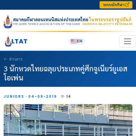
Skip to content
ระบบนักกีฬา
สมาคมกีฬาลอนเทนนิสแห่งประเทศไทย
ในพระบรมราชูปถัมภ์
THE LAWN TENNIS ASSOCIATION OF THAILAND
· UNDER HIS MAJESTY’S PATRONAGE
LTAT
EN
ข่าวสาร
3 นักหวดไทยฉลุยประเภทคู่ศึกจูเนียร์ยูเอส
โอเพ่น
JUNIORS · 04-09-2019
14