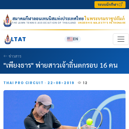
Skip to content
ระบบนักกีฬา
สมาคมกีฬาลอนเทนนิสแห่งประเทศไทย
ในพระบรมราชูปถัมภ์
THE LAWN TENNIS ASSOCIATION OF THAILAND
· UNDER HIS MAJESTY’S PATRONAGE
LTAT
EN
ข่าวสาร
"เพียงธาร" พ่ายสาวเจ้าถิ่นตกรอบ 16 คน
THAI PRO CIRCUIT · 22-08-2019
12