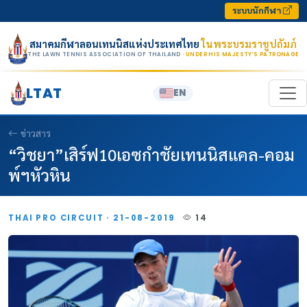
Skip to content
ระบบนักกีฬา
สมาคมกีฬาลอนเทนนิสแห่งประเทศไทย
ในพระบรมราชูปถัมภ์
THE LAWN TENNIS ASSOCIATION OF THAILAND
· UNDER HIS MAJESTY’S PATRONAGE
LTAT
EN
ข่าวสาร
“วิชยา”เสิร์ฟ10เอซกำชัยเทนนิสแคล-คอม
พ์ฯหัวหิน
THAI PRO CIRCUIT · 21-08-2019
14