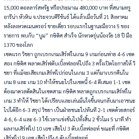
15,000 ดอลลาร์สหรัฐ หรือประมาณ 480,000 บาท ที่สนามทรู
อารีน่า หัวหิน จ.ประจวบคีรีขันธ์ ได้แล้วเมื่อวันที่ 21 สิงหาคม
หลังลงหวดเมนดรอว์ ชายเดี่ยว รอบแรกในฐานะมือวาง 5 ของ
รายการ พบกับ “บูม” กษิดิศ สำเร็จ นักหวดรุ่นน้องวัย 18 ปี มือ
1370 ของโลก
เซตแรก วิชยา ถูกเบรกเกมเสิร์ฟในเกม 9 เกมก่อนพ่าย 4-6 เซต
สอง กษิดิศ พลาดเสิร์ฟดับเบิ้ลฟลอท์ไปถึง 3 ครั้งเปิดโอกาสให้ วิ
ชยา ที่แม้จะเสียเกมเสิร์ฟไปก่อนในเกม 3 แต่ก็มาเบรกคืนใน
เกม 8 และ เกม 10 ทำให้ชนะไปในเซตนี้ 6-4 ตีเสมอ 1-1 เซต
ต้องมาดวลตัดสินในเซตสาม กษิดิศ พลาดถูกเบรกเกมเสิร์ฟใน
เกม 3 ทำให้ วิชยา ได้เปรียบและเล่นมั่นใจขึ้นจนกลับมาเอาชนะ
ไปได้อีก 6-3 สรุป วิชยา เป็นฝ่ายชนะไปทันที 2-1 เซตด้วยสกอร์
4-6, 6-4 และ 6-3 ใช้เวลาแข่งขันไปทั้งสิ้น 2 ชั่วโมง 5 นาที ทำ
ผลงานเสิร์ฟไป 10 เอซ เสียไป 3 ดับเบิ้ลฟลอท์ ขณะที่ กษิดิศ
เสิร์ฟไป 9 เอซ เสียไปถึง 6 ดับเบิ้ลฟลอท์