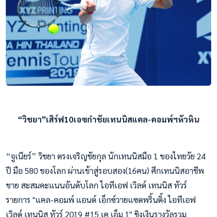
“วิชยา”เสิร์ฟ10เอซกำชัยเทนนิสแคล-คอมพ์ฯหัวหิน
“จูเนียร์” วิชยา ตรงเจริญชัยกุล นักเทนนิสมือ 1 ของไทยวัย 24
ปี มือ 580 ของโลก ผ่านเข้าสู่รอบสอง(16คน) ศึกเทนนิสอาชีพ
ชาย สะสมคะแนนอันดับโลก ไอทีเอฟ เวิลด์ เทนนิส ทัวร์
รายการ "แคล-คอมพ์ แอนด์ เอ็กซ์วายแซดพริ้นติ้ง ไอทีเอฟ
เวิลด์ เทนนิส ทัวร์ 2019 #15 เค เอ็ม 1" ชิงเงินรางวัลรวม