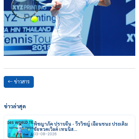
ข่าวสาร
ข่าวล่าสุด
พิชญาภัค ปราบจีน - วีรวิชญ์ เฉือนชนะ ประเดิม
ชัยหวดเวิลด์ เทนนิส…
03-08-2026