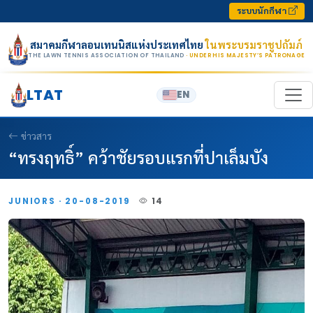
Skip to content
ระบบนักกีฬา
สมาคมกีฬาลอนเทนนิสแห่งประเทศไทย
ในพระบรมราชูปถัมภ์
THE LAWN TENNIS ASSOCIATION OF THAILAND
· UNDER HIS MAJESTY’S PATRONAGE
LTAT
EN
ข่าวสาร
“ทรงฤทธิ์” คว้าชัยรอบแรกที่ปาเล็มบัง
JUNIORS · 20-08-2019
14