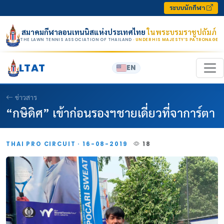
Skip to content
ระบบนักกีฬา
สมาคมกีฬาลอนเทนนิสแห่งประเทศไทย
ในพระบรมราชูปถัมภ์
THE LAWN TENNIS ASSOCIATION OF THAILAND
· UNDER HIS MAJESTY’S PATRONAGE
LTAT
EN
ข่าวสาร
“กษิดิศ” เข้าก่อนรองฯชายเดี่ยวที่จาการ์ตา
THAI PRO CIRCUIT · 16-08-2019
18