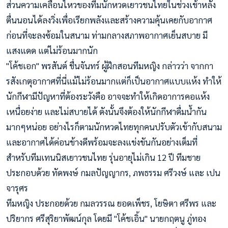
ส่วนความเคลื่อนไหวของทีมนักหวดเยาวชนไทยในช่วงเช้าหลัง
ตื่นนอนได้ลงวิ่งเพื่อเรียกพลังและสร้างความคุ้นเคยกับอากาศ
ก่อนที่จะลงซ้อมในสนาม ท่ามกลางสภาพอากาศเย็นสบาย มี
แสงแดด แต่ไม่ร้อนมากนัก
"โค้ชเอก" พรสันต์ ชื่นจันทร์ ผู้ฝึกสอนทีมหญิง กล่าวว่า จากกา
รสังเกตุอากาศที่นี่แม้ไม่ร้อนมากแต่ก็เป็นอากาศแบบแห้ง ทำให้
นักกีฬามีปัญหาที่ต้องระวังคือ อาจจะทำให้เกิดอาการคอแห้ง
เหนื่อยง่าย และไม่สบายได้ ดังนั้นจึงต้องให้นักกีฬาดื่มน้ำกัน
มากๆหน่อย อย่างไรก็ตามนักหวดไทยทุกคนปรับตัวเข้ากับสนาม
และอากาศได้ค่อนข้างดีพร้อมจะลงแข่งขันกันอย่างเต็มที่
สำหรับทีมเทนนิสเยาวชนไทย รุ่นอายุไม่เกิน 12 ปี ทีมชาย
ประกอบด้วย ทัดพงษ์ กมลปัญญากร, ภพธรรม ศรีวงษ์ และ เปน
จารุศร
ทีมหญิง ประกอยด้วย กมลวรรณ ยอดเพ็ชร, โยษิตา ศรีพร และ
ปริยากร ศรีสุริยาพัฒน์กุล โดยมี "โค้ชเอิ้น" นายกฤตนู ภู่ทอง