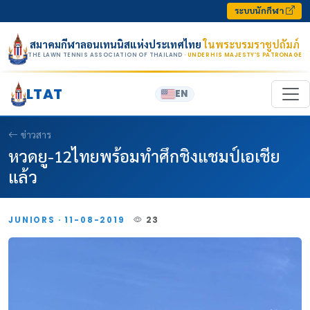
Skip to content
ระบบนักกีฬา
สมาคมกีฬาลอนเทนนิสแห่งประเทศไทย
ในพระบรมราชูปถัมภ์
THE LAWN TENNIS ASSOCIATION OF THAILAND
· UNDER HIS MAJESTY’S PATRONAGE
LTAT
EN
ข่าวสาร
หวดยู-12ไทยพร้อมทำศึกชิงแชมป์เอเชีย
แล้ว
JUNIORS · 11-08-2019
23