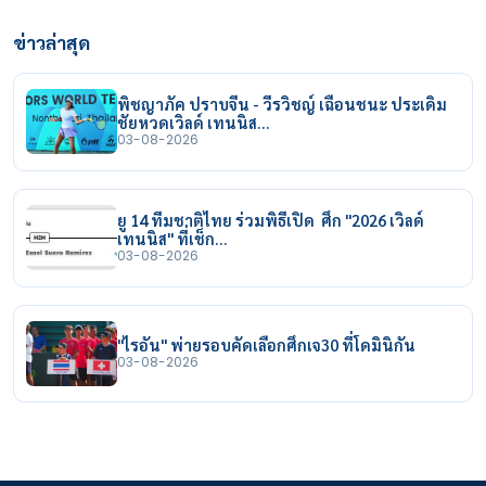
ข่าวล่าสุด
พิชญาภัค ปราบจีน - วีรวิชญ์ เฉือนชนะ ประเดิม
ชัยหวดเวิลด์ เทนนิส…
03-08-2026
ยู 14 ทีมชาติไทย ร่วมพิธีเปิด ศึก "2026 เวิลด์
เทนนิส" ที่เช็ก…
03-08-2026
"ไรอัน" พ่ายรอบคัดเลือกศึกเจ30 ที่โดมินิกัน
03-08-2026