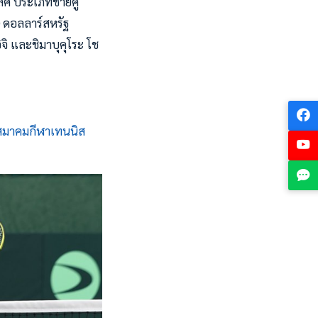
ลิศ ประเภทชายคู่
0 ดอลลาร์สหรัฐ
ิจิ และชิมาบุคุโระ โช
สมาคมกีฬาเทนนิส