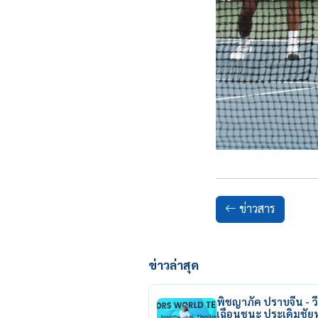
ข่าวสาร
ข่าวล่าสุด
พิชญาภัค ปราบจีน - วี
เฉือนชนะ ประเดิมชั