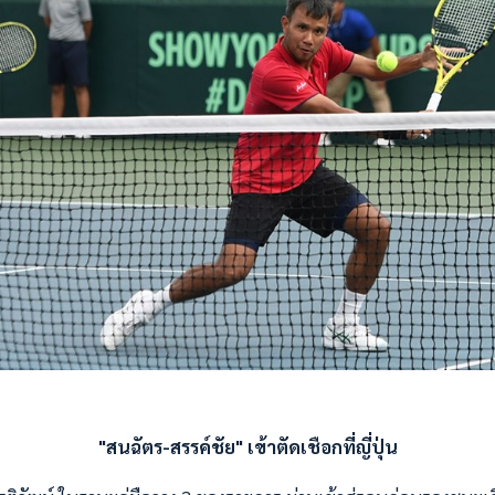
"สนฉัตร-สรรค์ชัย" เข้าตัดเชือกที่ญี่ปุ่น