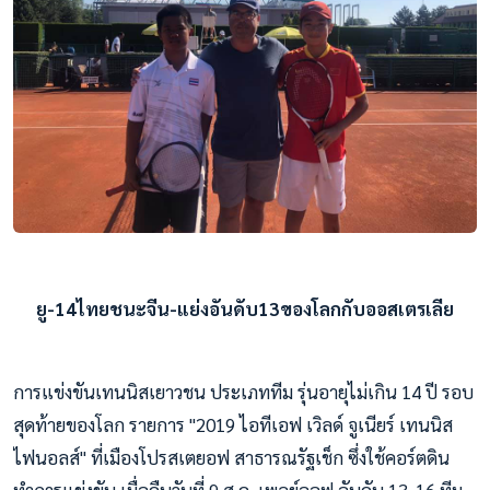
ยู-14ไทยชนะจีน-แย่งอันดับ13ของโลกกับออสเตรเลีย
การแข่งขันเทนนิสเยาวชน ประเภททีม รุ่นอายุไม่เกิน 14 ปี รอบ
สุดท้ายของโลก รายการ "2019 ไอทีเอฟ เวิลด์ จูเนียร์ เทนนิส
ไฟนอลส์" ที่เมืองโปรสเตยอฟ สาธารณรัฐเช็ก ซึ่งใช้คอร์ตดิน
ทำการแข่งขัน เมื่อคืนวันที่ 9 ส.ค. เพลย์ออฟ อันดับ 13-16 ทีม