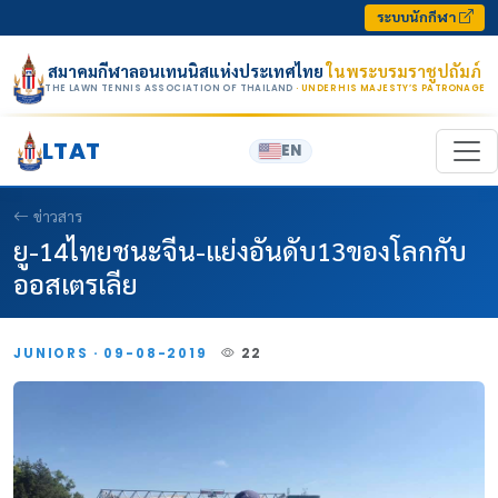
Skip to content
ระบบนักกีฬา
สมาคมกีฬาลอนเทนนิสแห่งประเทศไทย
ในพระบรมราชูปถัมภ์
THE LAWN TENNIS ASSOCIATION OF THAILAND
· UNDER HIS MAJESTY’S PATRONAGE
LTAT
EN
ข่าวสาร
ยู-14ไทยชนะจีน-แย่งอันดับ13ของโลกกับ
ออสเตรเลีย
JUNIORS · 09-08-2019
22