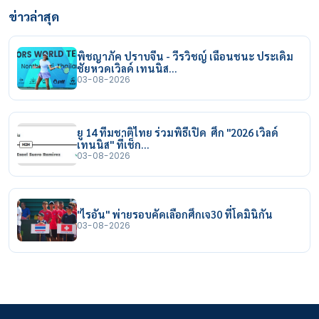
ข่าวล่าสุด
พิชญาภัค ปราบจีน - วีรวิชญ์ เฉือนชนะ ประเดิม
ชัยหวดเวิลด์ เทนนิส…
03-08-2026
ยู 14 ทีมชาติไทย ร่วมพิธีเปิด ศึก "2026 เวิลด์
เทนนิส" ที่เช็ก…
03-08-2026
"ไรอัน" พ่ายรอบคัดเลือกศึกเจ30 ที่โดมินิกัน
03-08-2026