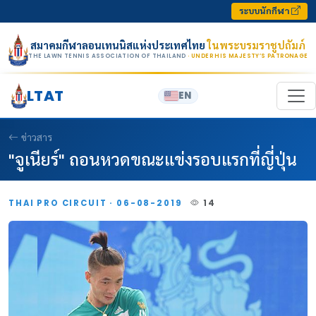
Skip to content
ระบบนักกีฬา
สมาคมกีฬาลอนเทนนิสแห่งประเทศไทย
ในพระบรมราชูปถัมภ์
THE LAWN TENNIS ASSOCIATION OF THAILAND
· UNDER HIS MAJESTY’S PATRONAGE
LTAT
EN
ข่าวสาร
"จูเนียร์" ถอนหวดขณะแข่งรอบแรกที่ญี่ปุ่น
THAI PRO CIRCUIT · 06-08-2019
14