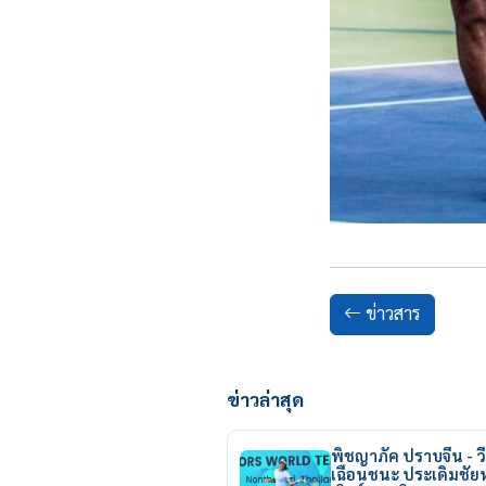
ข่าวสาร
ข่าวล่าสุด
พิชญาภัค ปราบจีน - วี
เฉือนชนะ ประเดิมชั