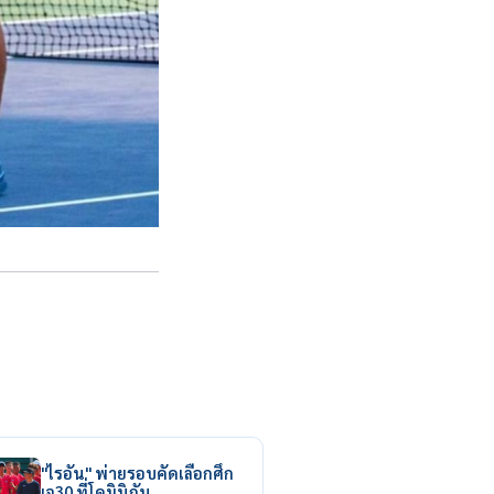
"ไรอัน" พ่ายรอบคัดเลือกศึก
เจ30 ที่โดมินิกัน