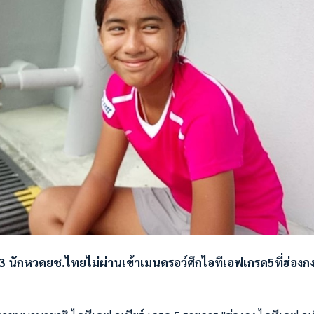
3 นักหวดยช.ไทยไม่ผ่านเข้าเมนดรอว์ศึกไอทีเอฟเกรด5ที่ฮ่องก