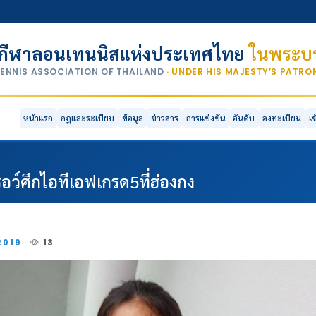
กีฬาลอนเทนนิสแห่งประเทศไทย
ในพระบร
TENNIS ASSOCIATION OF THAILAND
· UNDER HIS MAJESTY’S PATR
หน้าแรก
กฎและระเบียบ
ข้อมูล
ข่าวสาร
การแข่งขัน
อันดับ
ลงทะเบียน
เ
ว์ศึกไอทีเอฟเกรด5ที่ฮ่องกง
2019
13