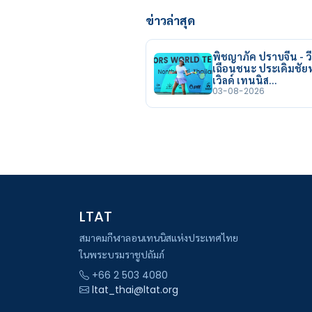
ข่าวล่าสุด
พิชญาภัค ปราบจีน - วี
เฉือนชนะ ประเดิมชั
เวิลด์ เทนนิส…
03-08-2026
LTAT
สมาคมกีฬาลอนเทนนิสแห่งประเทศไทย
ในพระบรมราชูปถัมภ์
+66 2 503 4080
ltat_thai@ltat.org