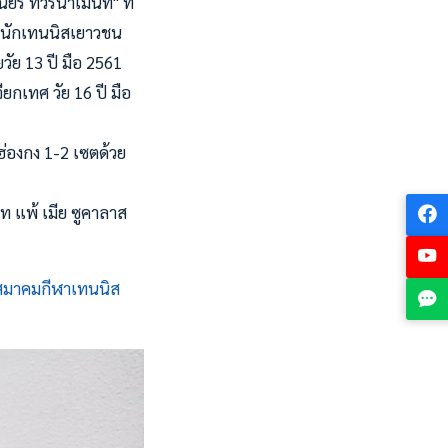
์ ทัวร์นาเม้นท์" ที่
มึนักเทนนิสเยาวชน
ัย 13 ปี มือ 2561
กเทศ วัย 16 ปี มือ
ฮ่องกง 1-2 เซตด้วย
ท แพ้ เมีย ซูคาลาส
สมาคมกีฬาเทนนิส