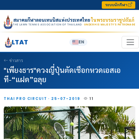
Skip to content
ระบบนักกีฬา
สมาคมกีฬาลอนเทนนิสแห่งประเทศไทย
ในพระบรมราชูปถัมภ์
THE LAWN TENNIS ASSOCIATION OF THAILAND
· UNDER HIS MAJESTY’S PATRONAGE
LTAT
EN
ข่าวสาร
"เพียงธาร"ควงญี่ปุ่นตัดเชือกหวดเอสเอ
ที-“แฝด”ฉลุย
THAI PRO CIRCUIT · 25-07-2019
11