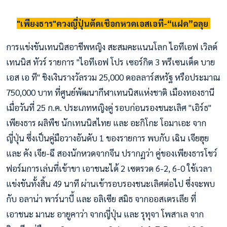
"เพียงธาร"ควงญี่ปุ่นตัดเชือกหวดเอสเอที-“แฝด”ฉลุย
การแข่งขันเทนนิสอาชีพหญิง สะสมคะแนนโลก ไอทีเอฟ เวิลด์
เทนนิส ทัวร์ รายการ "ไอทีเอฟ โปร เซอร์กิต 3 พรีเซนเต็ด บาย
เอส เอ ที" ชิงเงินรางวัลรวม 25,000 ดอลลาร์สหรัฐ หรือประมาณ
750,000 บาท ที่ศูนย์พัฒนากีฬาเทนนิสแห่งชาติ เมืองทองธานี
เมื่อวันที่ 25 ก.ค. ประเภทหญิงคู่ รอบก่อนรองชนะเลิศ "เอิร์ธ"
เพียงธาร ผลิพืช นักเทนนิสไทย และ อะกิโกะ โอมาเอะ จาก
ญี่ปุ่น ซึ่งเป็นคู่มือวางอันดับ 1 ของรายการ พบกับ เฉิน เจียฮุย
และ คัง เจีย-ฉี สองนักหวดจากจีน ปรากฏว่า คู่ของเพียงธารโชว์
ฟอร์มการเล่นที่เข้าขา เอาชนะได้ 2 เซตรวด 6-2, 6-0 ใช้เวลา
แข่งขันทั้งสิ้น 49 นาที ผ่านเข้ารอบรองชนะเลิศต่อไป ซึ่งจะพบ
กับ อลาน่า พาร์นาบี้ และ อลิเซีย สมิธ จากออสเตรเลีย ที่
เอาชนะ มานะ อายูคาว่า จากญี่ปุ่น และ รุทุจา โพสาเล จาก