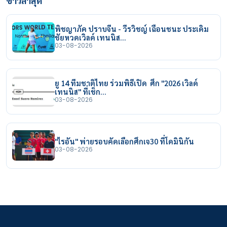
ข่าวล่าสุด
พิชญาภัค ปราบจีน - วีรวิชญ์ เฉือนชนะ ประเดิม
ชัยหวดเวิลด์ เทนนิส…
03-08-2026
ยู 14 ทีมชาติไทย ร่วมพิธีเปิด ศึก "2026 เวิลด์
เทนนิส" ที่เช็ก…
03-08-2026
"ไรอัน" พ่ายรอบคัดเลือกศึกเจ30 ที่โดมินิกัน
03-08-2026