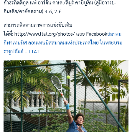
กำธรกิตติกุล แพ้ อาร์จัน คาเด /ติมูร์ คาบิบูลิน (คู่มือวาง1-
อินเดีย/คาซัคสถาน) 3-6, 2-6
สามารถติดตามภาพการแข่งขันเติม
ได้ที่: http://www.ltat.org/photos/ และ Facebook
สมาคม
กีฬาเทนนิส ลอนเทนนิสสมาคมแห่งประเทศไทย ในพระบรม
ราชูปถัมภ์ – LTAT