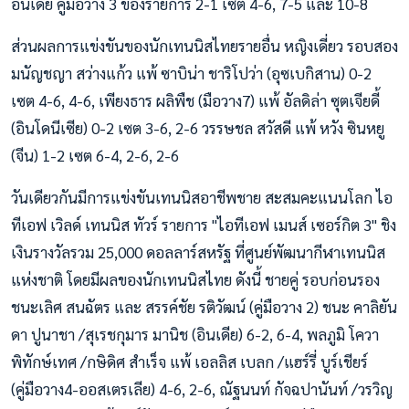
อินเดีย คู่มือวาง 3 ของรายการ 2-1 เซต 4-6, 7-5 และ 10-8
ส่วนผลการแข่งขันของนักเทนนิสไทยรายอื่น หญิงเดี่ยว รอบสอง
มนัญชญา สว่างแก้ว แพ้ ซาบิน่า ชาริโปว่า (อุซเบกิสาน) 0-2
เซต 4-6, 4-6, เพียงธาร ผลิพืช (มือวาง7) แพ้ อัลดิล่า ซุตเจียดี้
(อินโดนีเซีย) 0-2 เซต 3-6, 2-6 วรรษชล สวัสดี แพ้ หวัง ซินหยู
(จีน) 1-2 เซต 6-4, 2-6, 2-6
วันเดียวกันมีการแข่งขันเทนนิสอาชีพชาย สะสมคะแนนโลก ไอ
ทีเอฟ เวิลด์ เทนนิส ทัวร์ รายการ "ไอทีเอฟ เมนส์ เซอร์กิต 3" ชิง
เงินรางวัลรวม 25,000 ดอลลาร์สหรัฐ ที่ศูนย์พัฒนากีฬาเทนนิส
แห่งชาติ โดยมีผลของนักเทนนิสไทย ดังนี้ ชายคู่ รอบก่อนรอง
ชนะเลิศ สนฉัตร และ สรรค์ชัย รติวัฒน์ (คู่มือวาง 2) ชนะ คาลิยัน
ดา ปูนาชา /สุเรชกุมาร มานิช (อินเดีย) 6-2, 6-4, พลภูมิ โควา
พิทักษ์เทศ /กษิดิศ สำเร็จ แพ้ เอลลิส เบลก /แฮร์รี่ บูร์เชียร์
(คู่มือวาง4-ออสเตรเลีย) 4-6, 2-6, ณัฐนนท์ กัจฉปานันท์ /วรวิญ